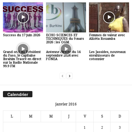
Success du 17 juin 2026
ECHO SCIENCES ET
Femmes de valeur avec
TECHNIQUES du 9 mars
Alizèta Rouamba
2026 : les OGM
Grand oral du Président
Antenne directe du 14
Les Jassides, nouveaux
du Faso, le Capitaine
septembre 2024 avec
envahisseurs de
Ibrahim Traoré en direct
l’ONEA
cotonnier
sur la Radio Nationale
99.9 FM
Calendrier
janvier 2016
L
M
M
J
V
S
D
1
2
3