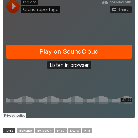
TAGS
BURKINA
EMISSION
FASO
RADIO
RTB