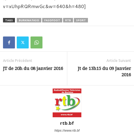
v=xUhpRQRmwGc&w=640&h=480]
TAGS
BURKINA FASO
FASOFOOT
RTB
SPORT
Article Précédent
Article Suivant
JT de 20h du 08 janvier 2016
Jt de 13h15 du 09 Janvier
2016
rtb.bf
https://www.rtb.bf