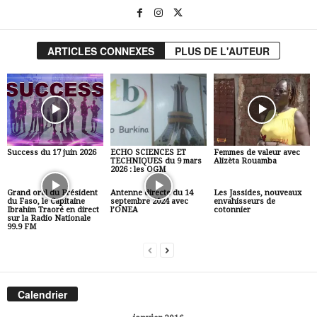
ARTICLES CONNEXES
PLUS DE L'AUTEUR
Success du 17 juin 2026
ECHO SCIENCES ET
Femmes de valeur avec
TECHNIQUES du 9 mars
Alizèta Rouamba
2026 : les OGM
Grand oral du Président
Antenne directe du 14
Les Jassides, nouveaux
du Faso, le Capitaine
septembre 2024 avec
envahisseurs de
Ibrahim Traoré en direct
l’ONEA
cotonnier
sur la Radio Nationale
99.9 FM
Calendrier