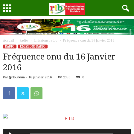
Accueil
Radio
Emissions radio
Fréquence onu du 16 Janvier 2016
RADIO
EMISSIONS RADIO
Fréquence onu du 16 Janvier
2016
Par
@rtburkina
-
16 janvier 2016
2350
0
Lecteur