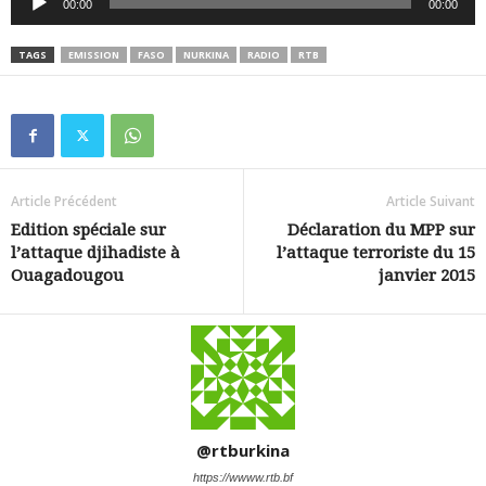
00:00
00:00
audio
TAGS
EMISSION
FASO
NURKINA
RADIO
RTB
Article Précédent
Article Suivant
Edition spéciale sur
Déclaration du MPP sur
l’attaque djihadiste à
l’attaque terroriste du 15
Ouagadougou
janvier 2015
@rtburkina
https://wwww.rtb.bf