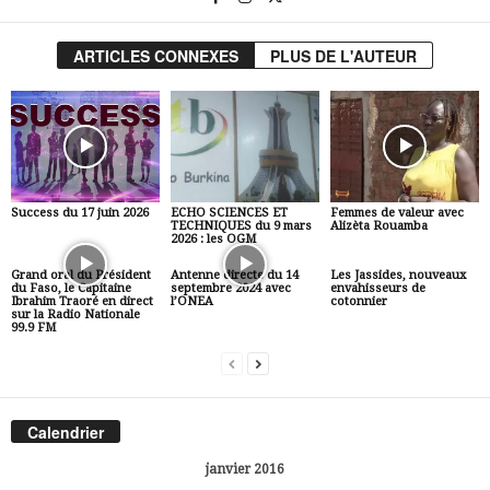
ARTICLES CONNEXES
PLUS DE L'AUTEUR
Success du 17 juin 2026
ECHO SCIENCES ET
Femmes de valeur avec
TECHNIQUES du 9 mars
Alizèta Rouamba
2026 : les OGM
Grand oral du Président
Antenne directe du 14
Les Jassides, nouveaux
du Faso, le Capitaine
septembre 2024 avec
envahisseurs de
Ibrahim Traoré en direct
l’ONEA
cotonnier
sur la Radio Nationale
99.9 FM
Calendrier
janvier 2016