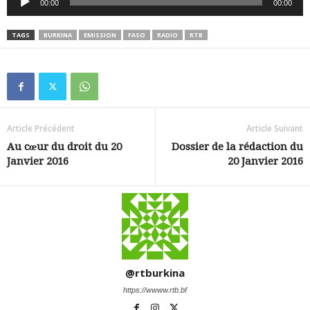
00:00
00:00
audio
TAGS
BURKINA
EMISSION
FASO
RADIO
RTB
Article Précédent
Article Suivant
Au cœur du droit du 20
Dossier de la rédaction du
Janvier 2016
20 Janvier 2016
@rtburkina
https://wwww.rtb.bf