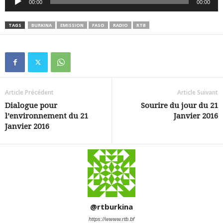
00:00
00:00
audio
TAGS
BURKINA
EMISSION
FASO
RADIO
RTB
Article Précédent
Article Suivant
Dialogue pour
Sourire du jour du 21
l’environnement du 21
Janvier 2016
Janvier 2016
@rtburkina
https://wwww.rtb.bf