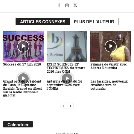
ARTICLES CONNEXES
PLUS DE L'AUTEUR
Success du 17 juin 2026
ECHO SCIENCES ET
Femmes de valeur avec
TECHNIQUES du 9 mars
Alizèta Rouamba
2026 : les OGM
Grand oral du Président
Antenne directe du 14
Les Jassides, nouveaux
du Faso, le Capitaine
septembre 2024 avec
envahisseurs de
Ibrahim Traoré en direct
l’ONEA
cotonnier
sur la Radio Nationale
99.9 FM
Calendrier