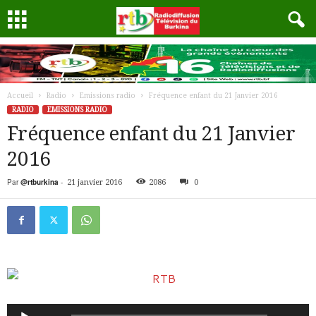
Accueil
Radio
Emissions radio
Fréquence enfant du 21 Janvier 2016
RADIO
EMISSIONS RADIO
Fréquence enfant du 21 Janvier
2016
Par
@rtburkina
-
21 janvier 2016
2086
0
Lecteur