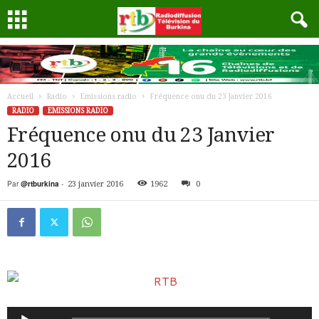
Accueil
Radio
Emissions radio
Fréquence onu du 23 Janvier 2016
RADIO
EMISSIONS RADIO
Fréquence onu du 23 Janvier
2016
Par
@rtburkina
-
23 janvier 2016
1962
0
Lecteur