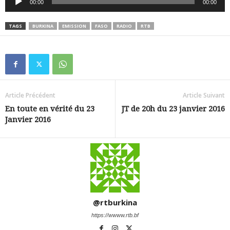
00:00
00:00
audio
TAGS
BURKINA
EMISSION
FASO
RADIO
RTB
Article Précédent
Article Suivant
En toute en vérité du 23
JT de 20h du 23 janvier 2016
Janvier 2016
@rtburkina
https://wwww.rtb.bf