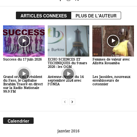
ARTICLES CONNEXES
PLUS DE L'AUTEUR
Success du 17 juin 2026
ECHO SCIENCES ET
Femmes de valeur avec
TECHNIQUES du 9 mars
Alizèta Rouamba
2026 : les OGM
Grand oral du Président
Antenne directe du 14
Les Jassides, nouveaux
du Faso, le Capitaine
septembre 2024 avec
envahisseurs de
Ibrahim Traoré en direct
l’ONEA
cotonnier
sur la Radio Nationale
99.9 FM
Calendrier
janvier 2016