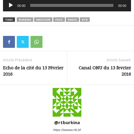
Lecteur
00:00
00:00
audio
TAGS
BURKINA
EMISSION
FASO
RADIO
RTB
Article Précédent
Article Suivant
Echo de la cité du 13 Février
Canal ONU du 13 fevrier
2016
2016
@rtburkina
https://wwww.rtb.bf