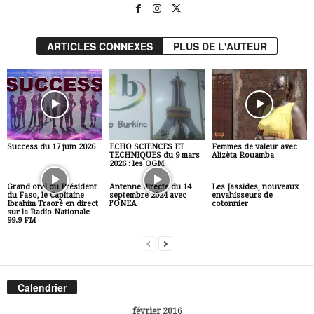
ARTICLES CONNEXES
PLUS DE L'AUTEUR
Success du 17 juin 2026
ECHO SCIENCES ET
Femmes de valeur avec
TECHNIQUES du 9 mars
Alizèta Rouamba
2026 : les OGM
Grand oral du Président
Antenne directe du 14
Les Jassides, nouveaux
du Faso, le Capitaine
septembre 2024 avec
envahisseurs de
Ibrahim Traoré en direct
l’ONEA
cotonnier
sur la Radio Nationale
99.9 FM
Calendrier
février 2016