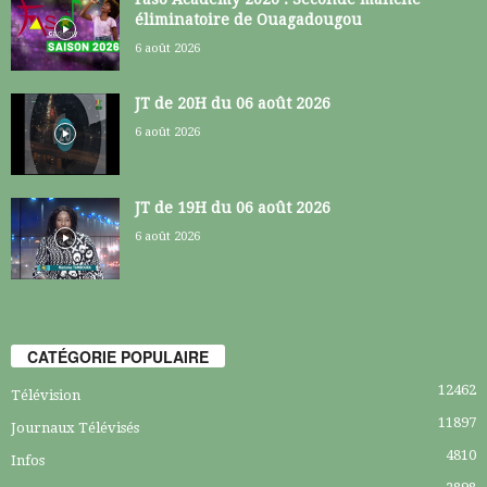
éliminatoire de Ouagadougou
6 août 2026
JT de 20H du 06 août 2026
6 août 2026
JT de 19H du 06 août 2026
6 août 2026
CATÉGORIE POPULAIRE
12462
Télévision
11897
Journaux Télévisés
4810
Infos