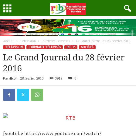
Accueil
Télévision
Journaux Télévisés
Le Grand Journal du 28 février 2016
TÉLÉVISION
JOURNAUX TÉLÉVISÉS
INFOS
SOCIÉTÉ
Le Grand Journal du 28 février
2016
Par
rtb.bf
-
28 février 2016
3918
0
[youtube https://www.youtube.com/watch?