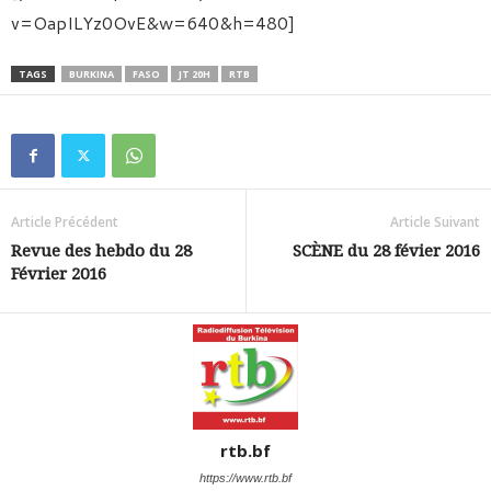
v=OapILYz0OvE&w=640&h=480]
TAGS
BURKINA
FASO
JT 20H
RTB
Article Précédent
Article Suivant
Revue des hebdo du 28
SCÈNE du 28 févier 2016
Février 2016
rtb.bf
https://www.rtb.bf