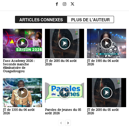
ARTICLES CONNEXES
PLUS DE L'AUTEUR
Faso Academy 2026 :
JT de 20H du 06 août
JT de 19H du 06 août
Seconde manche
2026
2026
éliminatoire de
Ouagadougou
JT de 13H du 06 août
Paroles de jeunes du 05
JT de 20H du 05 août
2026
août 2026
2026