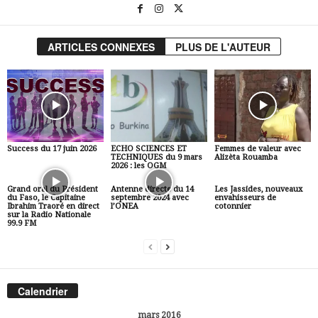
ARTICLES CONNEXES
PLUS DE L'AUTEUR
Success du 17 juin 2026
ECHO SCIENCES ET
Femmes de valeur avec
TECHNIQUES du 9 mars
Alizèta Rouamba
2026 : les OGM
Grand oral du Président
Antenne directe du 14
Les Jassides, nouveaux
du Faso, le Capitaine
septembre 2024 avec
envahisseurs de
Ibrahim Traoré en direct
l’ONEA
cotonnier
sur la Radio Nationale
99.9 FM
Calendrier
mars 2016