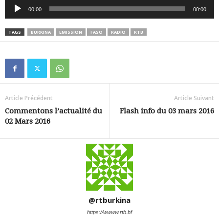
Lecteur
00:00
00:00
audio
TAGS
BURKINA
EMISSION
FASO
RADIO
RTB
Article Précédent
Article Suivant
Commentons l’actualité du
Flash info du 03 mars 2016
02 Mars 2016
@rtburkina
https://wwww.rtb.bf