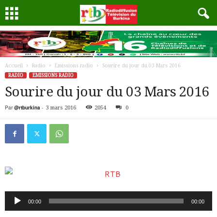
Accueil
Radio
Emissions radio
Sourire du jour du 03 Mars 2016
RADIO
EMISSIONS RADIO
Sourire du jour du 03 Mars 2016
Par
@rtburkina
-
3 mars 2016
2054
0
Lecteur
00:00
00:00
audio