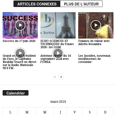
ARTICLES CONNEXES
PLUS DE L'AUTEUR
Success du 17 juin 2026
ECHO SCIENCES ET
Femmes de valeur avec
TECHNIQUES du 9 mars
Alizèta Rouamba
2026 : les OGM
Grand oral du Président
Antenne directe du 14
Les Jassides, nouveaux
du Faso, le Capitaine
septembre 2024 avec
envahisseurs de
Ibrahim Traoré en direct
l’ONEA
cotonnier
sur la Radio Nationale
99.9 FM
Calendrier
mars 2016
L
M
M
J
V
S
D