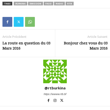
TAGS
BURKINA
EMISSION
FASO
RADIO
RTB
Article Précédent
Article Suivant
La route en question du 03
Bonjour chez vous du 03
Mars 2016
Mars 2016
@rtburkina
https://wwww.rtb.bf