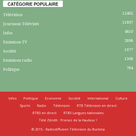
CATÉGORIE POPULAIRE
12462
Télévision
11897
Journaux Télévisés
4810
Infos
2898
Emissions TV
1677
Société
1368
Emissions radio
784
Politique
Infos
Politique
Economie
Société
International
Culture
Sports
Radio
Télévision
RTB Télévision en direct
RTB3 en direct
RTB3 Langues nationales
Télé Zénith : Prenez de la Hauteur !
© 2015 - Radiodiffusion Télévision du Burkina