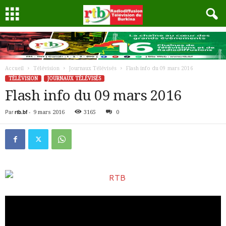
Accueil
Télévision
Journaux Télévisés
Flash info du 09 mars 2016
TÉLÉVISION
JOURNAUX TÉLÉVISÉS
Flash info du 09 mars 2016
Par
rtb.bf
-
9 mars 2016
3165
0