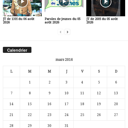
JT de 13H du 06 août
Paroles de jeunes du 05
JT de 20H du 05 août
2026
août 2026
2026
Calendrier
mars 2016
L
M
M
J
V
S
D
1
2
3
4
5
6
7
8
9
10
11
12
13
14
15
16
17
18
19
20
21
22
23
24
25
26
27
28
29
30
31