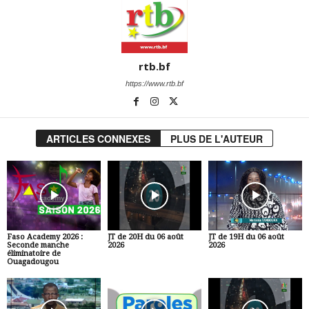
rtb.bf
https://www.rtb.bf
ARTICLES CONNEXES
PLUS DE L'AUTEUR
Faso Academy 2026 :
JT de 20H du 06 août
JT de 19H du 06 août
Seconde manche
2026
2026
éliminatoire de
Ouagadougou