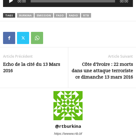
00:00
00:00
audio
TAGS
BURKINA
EMISSION
FASO
RADIO
RTB
Article Précédent
Article Suivant
Echo de la cité du 13 Mars
Côte d’Ivoire : 22 morts
2016
dans une attaque terroriste
ce dimanche 13 mars 2016
@rtburkina
https://wwww.rtb.bf