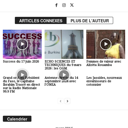
ARTICLES CONNEXES
PLUS DE L'AUTEUR
Success du 17 juin 2026
ECHO SCIENCES ET
Femmes de valeur avec
TECHNIQUES du 9 mars
Alizèta Rouamba
2026 : les OGM
Grand oral du Président
Antenne directe du 14
Les Jassides, nouveaux
du Faso, le Capitaine
septembre 2024 avec
envahisseurs de
Ibrahim Traoré en direct
l’ONEA
cotonnier
sur la Radio Nationale
99.9 FM
Calendrier