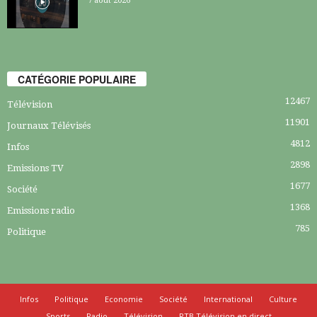
7 août 2026
CATÉGORIE POPULAIRE
12467
Télévision
11901
Journaux Télévisés
4812
Infos
2898
Emissions TV
1677
Société
1368
Emissions radio
785
Politique
Infos
Politique
Economie
Société
International
Culture
Sports
Radio
Télévision
RTB Télévision en direct