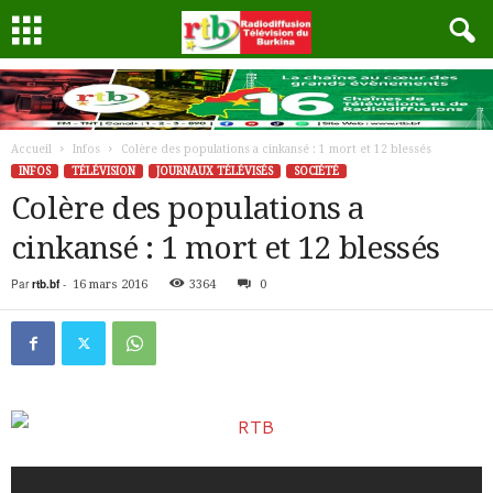
Accueil
Infos
Colère des populations a cinkansé : 1 mort et 12 blessés
INFOS
TÉLÉVISION
JOURNAUX TÉLÉVISÉS
SOCIÉTÉ
Colère des populations a
cinkansé : 1 mort et 12 blessés
Par
rtb.bf
-
16 mars 2016
3364
0