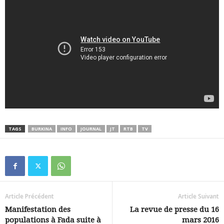
TAGS
BURKINA
INFO
JOURNAL
JT
RTB
TV
Article Précédent
Article Suivant
Manifestation des
La revue de presse du 16
populations à Fada suite à
mars 2016