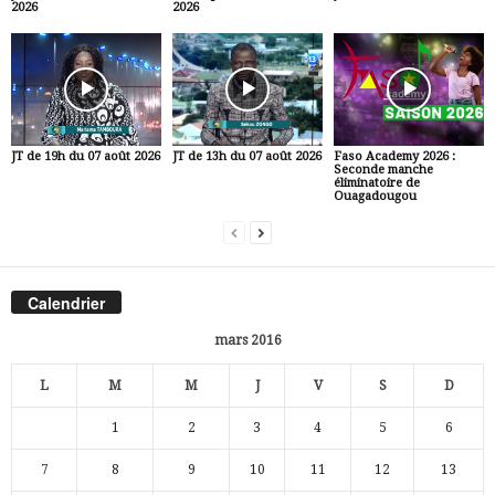
2026
2026
JT de 19h du 07 août 2026
JT de 13h du 07 août 2026
Faso Academy 2026 :
Seconde manche
éliminatoire de
Ouagadougou
Calendrier
mars 2016
L
M
M
J
V
S
D
1
2
3
4
5
6
7
8
9
10
11
12
13