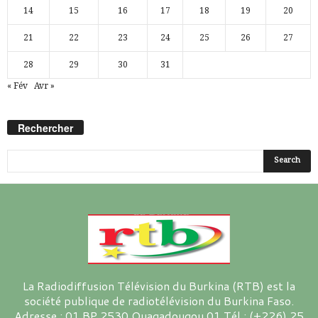
14
15
16
17
18
19
20
21
22
23
24
25
26
27
28
29
30
31
« Fév
Avr »
Rechercher
La Radiodiffusion Télévision du Burkina (RTB) est la
société publique de radiotélévision du Burkina Faso.
Adresse : 01 BP 2530 Ouagadougou 01 Tél : (+226) 25