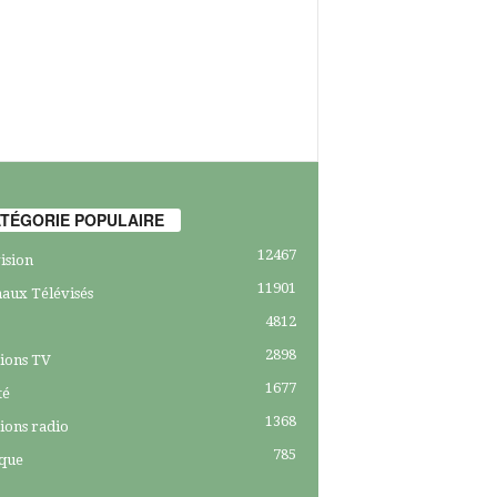
TÉGORIE POPULAIRE
12467
ision
11901
aux Télévisés
4812
2898
ions TV
1677
té
1368
ions radio
785
ique