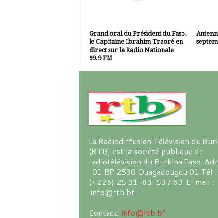
Grand oral du Président du Faso,
Antenne
le Capitaine Ibrahim Traoré en
septem
direct sur la Radio Nationale
99.9 FM
La Radiodiffusion Télévision du Bur
(RTB) est la société publique de
radiotélévision du Burkina Faso. Ad
: 01 BP 2530 Ouagadougou 01 Tél :
(+226) 25 31-83-53 / 63 E-mail :
info@rtb.bf
Contact:
info@rtb.bf