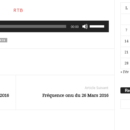
L
Utilisez
00:00
7
les
RTB
14
flèches
haut/bas
21
pour
28
augmenter
« Fév
ou
diminuer
Article Suivant
Re
le
2016
Fréquence onu du 26 Mars 2016
volume.