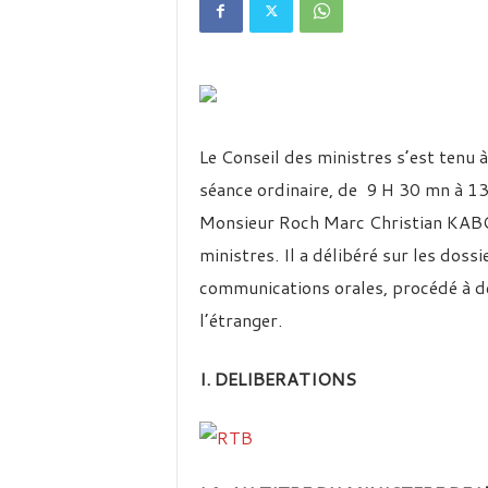
é
v
i
s
i
o
n
Le Conseil des ministres s’est tenu
d
u
séance ordinaire, de 9 H 30 mn à 13
B
Monsieur Roch Marc Christian KABOR
u
r
ministres. Il a délibéré sur les doss
k
communications orales, procédé à de
i
l’étranger.
n
a
I. DELIBERATIONS