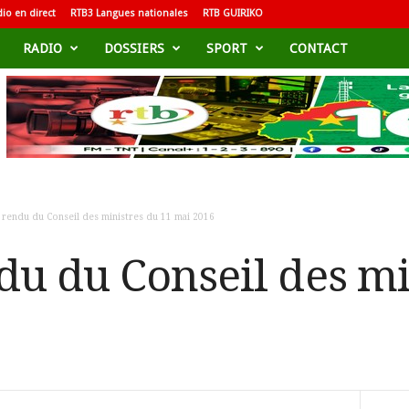
io en direct
RTB3 Langues nationales
RTB GUIRIKO
RADIO
DOSSIERS
SPORT
CONTACT
rendu du Conseil des ministres du 11 mai 2016
u du Conseil des mi