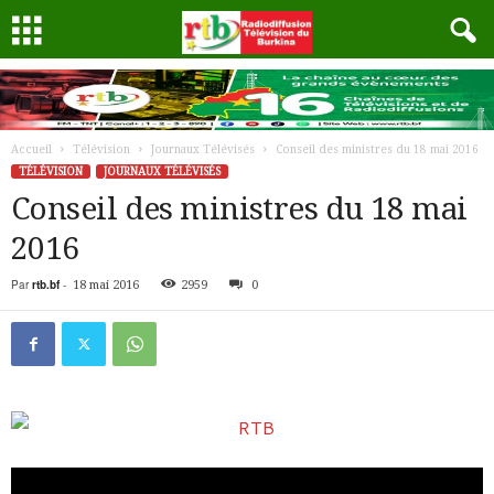
Accueil
Télévision
Journaux Télévisés
Conseil des ministres du 18 mai 2016
TÉLÉVISION
JOURNAUX TÉLÉVISÉS
Conseil des ministres du 18 mai
2016
Par
rtb.bf
-
18 mai 2016
2959
0