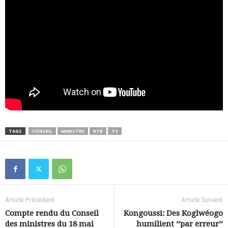
TAGS
CONSEIL
MINISTRE
RTB
TV
Article Précédent
Article Suivant
Compte rendu du Conseil
Kongoussi: Des Koglwéogo
des ministres du 18 mai
humilient ‘’par erreur’’