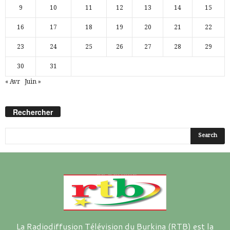
9
10
11
12
13
14
15
16
17
18
19
20
21
22
23
24
25
26
27
28
29
30
31
« Avr
Juin »
Rechercher
La Radiodiffusion Télévision du Burkina (RTB) est la