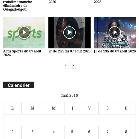
troisième manche
2026
2026
éliminatoire de
Ouagadougou
Actu Sports du 07 août
JT de 20h du 07 août 2026
JT de 19h du 07 août 2026
2026
Calendrier
mai 2016
L
M
M
J
V
S
D
1
2
3
4
5
6
7
8