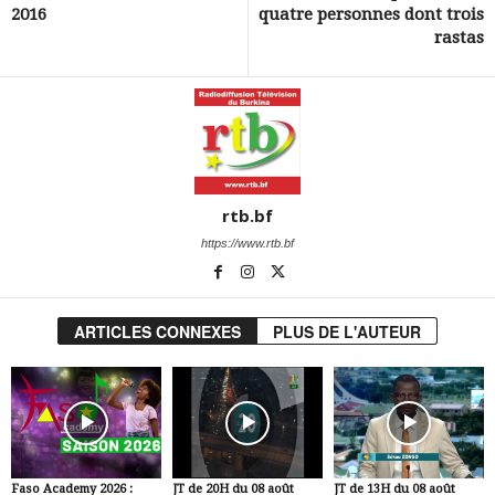
2016
quatre personnes dont trois
rastas
rtb.bf
https://www.rtb.bf
ARTICLES CONNEXES
PLUS DE L'AUTEUR
Faso Academy 2026 :
JT de 20H du 08 août
JT de 13H du 08 août