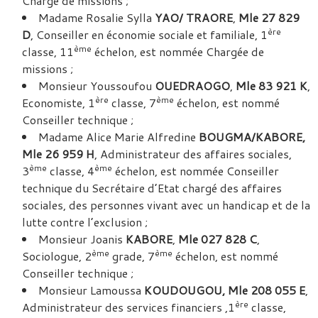
Chargé de missions ;
Madame Rosalie Sylla
YAO/ TRAORE
,
Mle 27 829
ère
D
, Conseiller en économie sociale et familiale, 1
ème
classe, 11
échelon, est nommée Chargée de
missions ;
Monsieur Youssoufou
OUEDRAOGO
,
Mle 83 921 K
,
ère
ème
Economiste, 1
classe, 7
échelon, est nommé
Conseiller technique ;
Madame Alice Marie Alfredine
BOUGMA/KABORE,
Mle 26 959 H
, Administrateur des affaires sociales,
ème
ème
3
classe, 4
échelon, est nommée Conseiller
technique du Secrétaire d’Etat chargé des affaires
sociales, des personnes vivant avec un handicap et de la
lutte contre l’exclusion ;
Monsieur Joanis
KABORE
,
Mle 027 828 C
,
ème
ème
Sociologue, 2
grade, 7
échelon, est nommé
Conseiller technique ;
Monsieur Lamoussa
KOUDOUGOU, Mle 208 055 E
,
ère
Administrateur des services financiers ,1
classe,