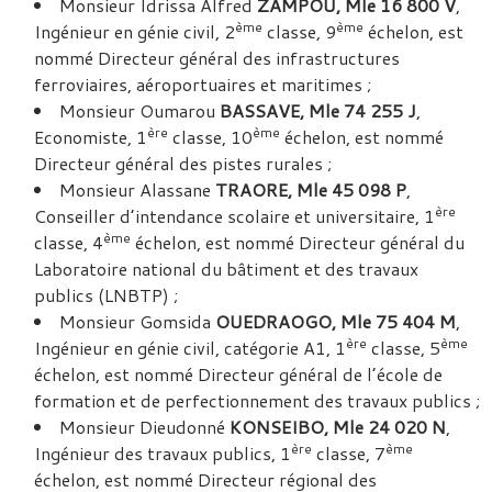
Monsieur Idrissa Alfred
ZAMPOU, Mle 16 800 V
,
ème
ème
Ingénieur en génie civil, 2
classe, 9
échelon, est
nommé Directeur général des infrastructures
ferroviaires, aéroportuaires et maritimes ;
Monsieur Oumarou
BASSAVE, Mle 74 255 J
,
ère
ème
Economiste, 1
classe, 10
échelon, est nommé
Directeur général des pistes rurales ;
Monsieur Alassane
TRAORE, Mle 45 098 P
,
ère
Conseiller d’intendance scolaire et universitaire, 1
ème
classe, 4
échelon, est nommé Directeur général du
Laboratoire national du bâtiment et des travaux
publics (LNBTP) ;
Monsieur Gomsida
OUEDRAOGO, Mle 75 404 M
,
ère
ème
Ingénieur en génie civil, catégorie A1, 1
classe, 5
échelon, est nommé Directeur général de l’école de
formation et de perfectionnement des travaux publics ;
Monsieur Dieudonné
KONSEIBO, Mle 24 020 N
,
ère
ème
Ingénieur des travaux publics, 1
classe, 7
échelon, est nommé Directeur régional des