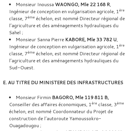
Monsieur Inoussa
WAONGO, Mle 22 168 R
,
ère
Ingénieur de conception en vulgarisation agricole, 1
ème
classe, 7
échelon, est nommé Directeur régional de
l’agriculture et des aménagements hydrauliques du
Sahel ;
Monsieur Sanna Pierre
KABORE, Mle 33 782 U
,
ère
Ingénieur de conception en vulgarisation agricole, 1
ème
classe, 7
échelon, est nommé Directeur régional de
l’agriculture et des aménagements hydrauliques du
Sud-Ouest.
E. AU TITRE DU MINISTERE DES INFRASTRUCTURES
Monsieur Firmin
BAGORO, Mle 119 811 B,
ère
ème
Conseiller des affaires économiques, 1
classe, 3
échelon, est nommé Coordonnateur du Projet de
construction de l’autoroute Yamoussokro-
Ouagadougou ;