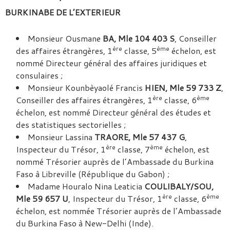
BURKINABE DE L’EXTERIEUR
Monsieur Ousmane
BA, Mle 104 403 S
, Conseiller
ère
ème
des affaires étrangères, 1
classe, 5
échelon, est
nommé Directeur général des affaires juridiques et
consulaires ;
Monsieur Kounbèyaolé Francis
HIEN, Mle 59 733 Z
,
ère
ème
Conseiller des affaires étrangères, 1
classe, 6
échelon, est nommé Directeur général des études et
des statistiques sectorielles ;
Monsieur Lassina
TRAORE, Mle 57 437 G
,
ère
ème
Inspecteur du Trésor, 1
classe, 7
échelon, est
nommé Trésorier auprès de l’Ambassade du Burkina
Faso à Libreville (République du Gabon) ;
Madame Houralo Nina Leaticia
COULIBALY/SOU,
ère
ème
Mle 59 657 U
, Inspecteur du Trésor, 1
classe, 6
échelon, est nommée Trésorier auprès de l’Ambassade
du Burkina Faso à New-Delhi (Inde).