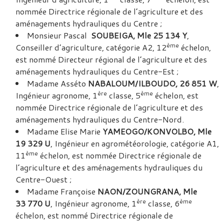
nommée Directrice régionale de l’agriculture et des
aménagements hydrauliques du Centre ;
Monsieur Pascal
SOUBEIGA, Mle 25 134 Y
,
ème
Conseiller d’agriculture, catégorie A2, 12
échelon,
est nommé Directeur régional de l’agriculture et des
aménagements hydrauliques du Centre-Est ;
Madame Asséto
NABALOUM/ILBOUDO, 26 851 W
,
ère
ème
Ingénieur agronome, 1
classe, 5
échelon, est
nommée Directrice régionale de l’agriculture et des
aménagements hydrauliques du Centre-Nord.
Madame Elise Marie
YAMEOGO/KONVOLBO, Mle
19 329 U
, Ingénieur en agrométéorologie, catégorie A1,
ème
11
échelon, est nommée Directrice régionale de
l’agriculture et des aménagements hydrauliques du
Centre-Ouest ;
Madame Françoise
NAON/ZOUNGRANA, Mle
ère
ème
33 770 U
, Ingénieur agronome, 1
classe, 6
échelon, est nommé Directrice régionale de