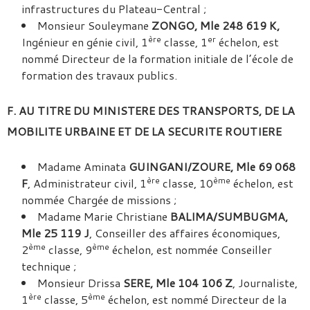
infrastructures du Plateau-Central ;
Monsieur Souleymane
ZONGO, Mle 248 619 K,
ère
er
Ingénieur en génie civil, 1
classe, 1
échelon, est
nommé Directeur de la formation initiale de l’école de
formation des travaux publics.
F. AU TITRE DU MINISTERE DES TRANSPORTS, DE LA
MOBILITE URBAINE ET DE LA SECURITE ROUTIERE
Madame Aminata
GUINGANI/ZOURE, Mle 69 068
ère
ème
F
, Administrateur civil, 1
classe, 10
échelon, est
nommée Chargée de missions ;
Madame Marie Christiane
BALIMA/SUMBUGMA,
Mle 25 119 J
, Conseiller des affaires économiques,
ème
ème
2
classe, 9
échelon, est nommée Conseiller
technique ;
Monsieur Drissa
SERE, Mle 104 106 Z
, Journaliste,
ère
ème
1
classe, 5
échelon, est nommé Directeur de la