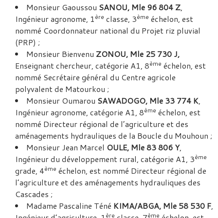
Monsieur Gaoussou
SANOU, Mle 96 804 Z
,
ère
ème
Ingénieur agronome, 1
classe, 3
échelon, est
nommé Coordonnateur national du Projet riz pluvial
(PRP) ;
Monsieur Bienvenu
ZONOU, Mle 25 730 J,
ème
Enseignant chercheur, catégorie A1, 8
échelon, est
nommé Secrétaire général du Centre agricole
polyvalent de Matourkou ;
Monsieur Oumarou
SAWADOGO, Mle 33 774 K
,
ème
Ingénieur agronome, catégorie A1, 8
échelon, est
nommé Directeur régional de l’agriculture et des
aménagements hydrauliques de la Boucle du Mouhoun ;
Monsieur Jean Marcel
OULE, Mle 83 806 Y
,
ème
Ingénieur du développement rural, catégorie A1, 3
ème
grade, 4
échelon, est nommé Directeur régional de
l’agriculture et des aménagements hydrauliques des
Cascades ;
Madame Pascaline Téné
KIMA/ABGA, Mle 58 530 F
,
ère
ème
Ingénieur d’agriculture, 1
classe, 7
échelon, est