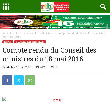
Accueil
Infos
Conseil des Ministres
Compte rendu du Conseil des ministres
du 18 mai 2016
INFOS
CONSEIL DES MINISTRES
Compte rendu du Conseil des
ministres du 18 mai 2016
Par
rtb.bf
-
18 mai 2016
4426
0