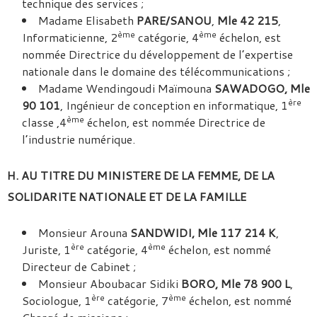
technique des services ;
Madame Elisabeth
PARE/SANOU
,
Mle 42 215
,
ème
ème
Informaticienne, 2
catégorie, 4
échelon, est
nommée Directrice du développement de l’expertise
nationale dans le domaine des télécommunications ;
Madame Wendingoudi Maïmouna
SAWADOGO, Mle
ère
90 101
, Ingénieur de conception en informatique, 1
ème
classe ,4
échelon, est nommée Directrice de
l’industrie numérique.
H. AU TITRE DU MINISTERE DE LA FEMME, DE LA
SOLIDARITE NATIONALE ET DE LA FAMILLE
Monsieur Arouna
SANDWIDI, Mle 117 214 K
,
ère
ème
Juriste, 1
catégorie, 4
échelon, est nommé
Directeur de Cabinet ;
Monsieur Aboubacar Sidiki
BORO, Mle 78 900 L
,
ère
ème
Sociologue, 1
catégorie, 7
échelon, est nommé