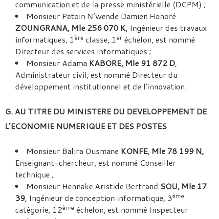
communication et de la presse ministérielle (DCPM) ;
Monsieur Patoin N’wende Damien Honoré
ZOUNGRANA, Mle 256 070 K
, Ingénieur des travaux
ère
er
informatiques, 1
classe, 1
échelon, est nommé
Directeur des services informatiques ;
Monsieur Adama
KABORE, Mle 91 872 D
,
Administrateur civil, est nommé Directeur du
développement institutionnel et de l’innovation.
G. AU TITRE DU MINISTERE DU DEVELOPPEMENT DE
L’ECONOMIE NUMERIQUE ET DES POSTES
Monsieur Balira Ousmane
KONFE
,
Mle 78 199 N,
Enseignant-chercheur, est nommé Conseiller
technique ;
Monsieur Hennake Aristide Bertrand
SOU, Mle 17
ème
39
, Ingénieur de conception informatique, 3
ème
catégorie, 12
échelon, est nommé Inspecteur