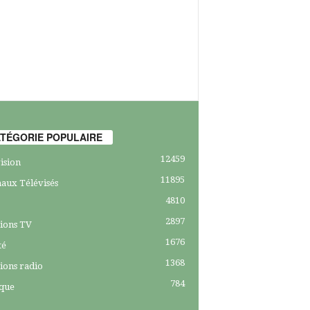
TÉGORIE POPULAIRE
12459
ision
11895
aux Télévisés
4810
2897
ions TV
1676
té
1368
ions radio
784
ique