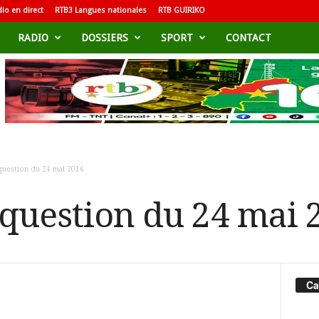
io en direct
RTB3 Langues nationales
RTB GUIRIKO
RADIO
DOSSIERS
SPORT
CONTACT
question du 24 mai 2016
 question du 24 mai 
Ca