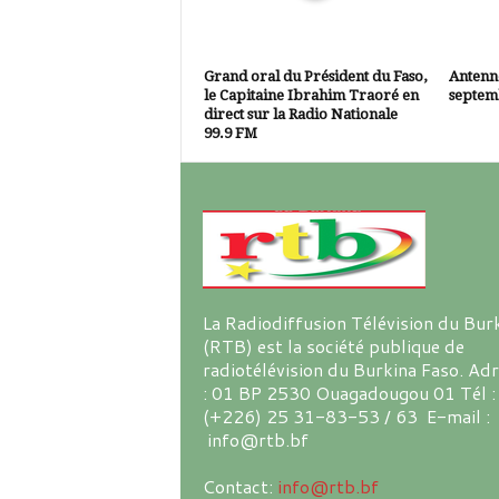
Grand oral du Président du Faso,
Antenne
le Capitaine Ibrahim Traoré en
septem
direct sur la Radio Nationale
99.9 FM
La Radiodiffusion Télévision du Bur
(RTB) est la société publique de
radiotélévision du Burkina Faso. Ad
: 01 BP 2530 Ouagadougou 01 Tél :
(+226) 25 31-83-53 / 63 E-mail :
info@rtb.bf
Contact:
info@rtb.bf