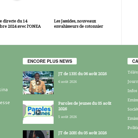
 directe du 14
Les Jassides, nouveaux
bre 2024 avec l’ONEA
envahisseurs de cotonnier
ENCORE PLUS NEWS
CA
Télév
JT de 13H du 06 août 2026
Journ
6 août 2026
kina
Infos
Emiss
resse
Paroles de jeunes du 05 août
2026
Socié
5 août 2026
Emiss
Polit
JT de 20H du 05 août 2026