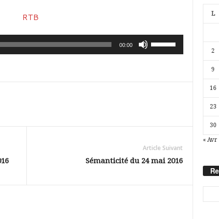
L
Utilisez
00:00
2
les
9
flèches
haut/bas
16
pour
23
augmenter
30
ou
« Avr
diminuer
Article Suivant
le
016
Sémanticité du 24 mai 2016
Re
volume.