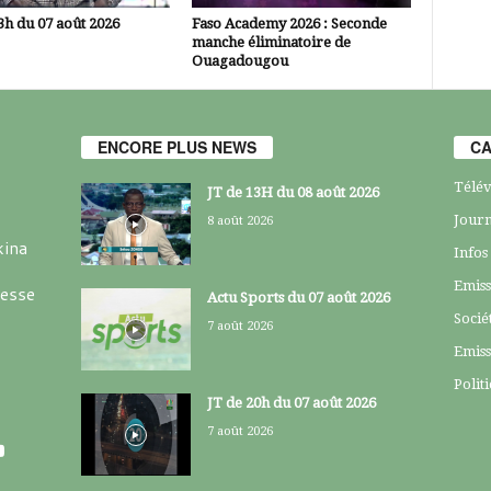
3h du 07 août 2026
Faso Academy 2026 : Seconde
manche éliminatoire de
Ouagadougou
ENCORE PLUS NEWS
CA
Télév
JT de 13H du 08 août 2026
Journ
8 août 2026
kina
Infos
Emiss
resse
Actu Sports du 07 août 2026
Socié
7 août 2026
Emiss
Polit
JT de 20h du 07 août 2026
7 août 2026