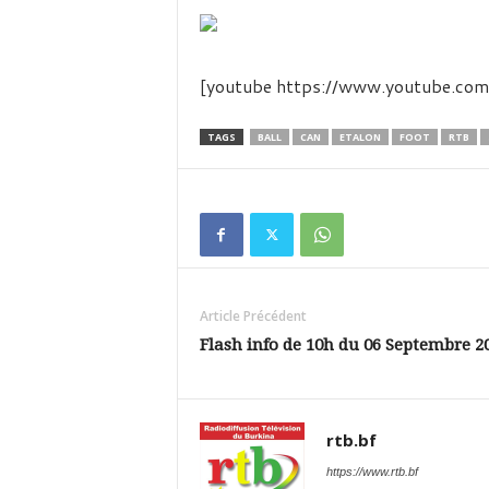
é
v
i
s
[youtube https://www.youtube.
i
o
n
TAGS
BALL
CAN
ETALON
FOOT
RTB
d
u
B
u
r
k
i
Article Précédent
n
a
Flash info de 10h du 06 Septembre 2
rtb.bf
https://www.rtb.bf