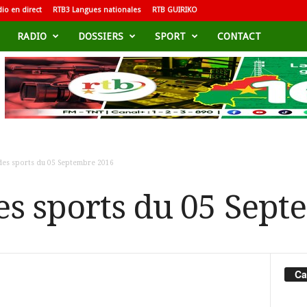
io en direct
RTB3 Langues nationales
RTB GUIRIKO
RADIO
DOSSIERS
SPORT
CONTACT
des sports du 05 Septembre 2016
s sports du 05 Sept
Ca