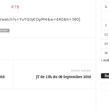
L
com/watch?v=YuYQ3jKOpM4&w=640&h=360]
5
SPORT
12
19
26
« Aoû
Article Suivant
Re
016
JT de 13h du 06 Septembre 2016