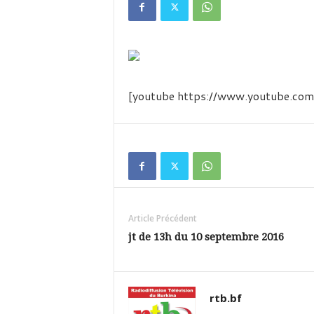
é
v
i
s
i
o
n
[youtube https://www.youtube
d
u
B
u
r
k
i
n
Article Précédent
a
jt de 13h du 10 septembre 2016
rtb.bf