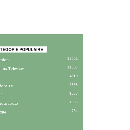
TÉGORIE POPULAIRE
12462
ision
11897
aux Télévisés
4810
2898
ions TV
1677
té
1368
ions radio
784
ique