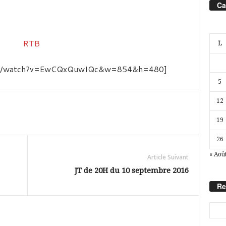
Ca
L
.com/watch?v=EwCQxQuwIQc&w=854&h=480]
5
12
19
26
« Aoû
Article Suivant
JT de 20H du 10 septembre 2016
Re