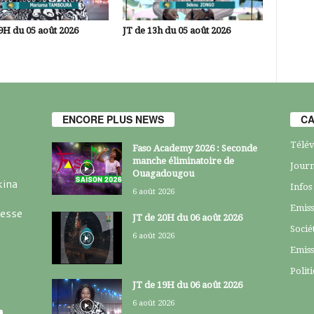
9H du 05 août 2026
JT de 13h du 05 août 2026
ENCORE PLUS NEWS
CA
Télév
Faso Academy 2026 : Seconde
manche éliminatoire de
Journ
Ouagadougou
kina
Infos
6 août 2026
Emiss
resse
JT de 20H du 06 août 2026
Socié
6 août 2026
Emiss
Polit
JT de 19H du 06 août 2026
6 août 2026