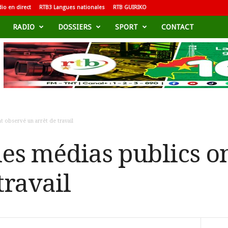
io en direct
RTB3 Langues nationales
RTB GUIRIKO
RADIO
DOSSIERS
SPORT
CONTACT
t observé un arrêt de travail
des médias publics o
travail