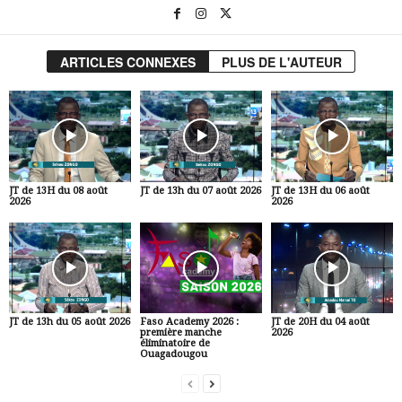
ARTICLES CONNEXES
PLUS DE L'AUTEUR
JT de 13H du 08 août
JT de 13h du 07 août 2026
JT de 13H du 06 août
2026
2026
JT de 13h du 05 août 2026
Faso Academy 2026 :
JT de 20H du 04 août
première manche
2026
éliminatoire de
Ouagadougou