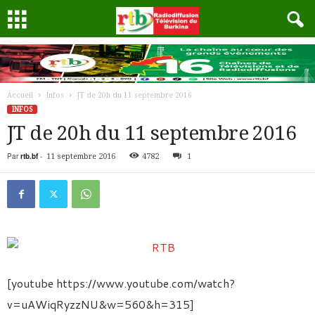
Accueil
Infos
JT de 20h du 11 septembre 2016
INFOS
JT de 20h du 11 septembre 2016
Par
rtb.bf
-
11 septembre 2016
4782
1
[youtube https://www.youtube.com/watch?
v=uAWiqRyzzNU&w=560&h=315]