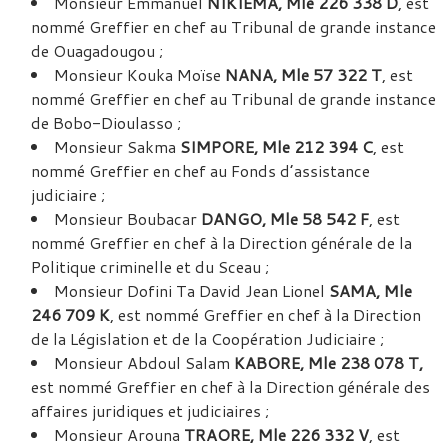
Monsieur Emmanuel
NIKIEMA, Mle 226 338 D
, est
nommé Greffier en chef au Tribunal de grande instance
de Ouagadougou ;
Monsieur Kouka Moïse
NANA, Mle 57 322 T
, est
nommé Greffier en chef au Tribunal de grande instance
de Bobo-Dioulasso ;
Monsieur Sakma
SIMPORE, Mle 212 394 C
, est
nommé Greffier en chef au Fonds d’assistance
judiciaire ;
Monsieur Boubacar
DANGO, Mle 58 542 F
, est
nommé Greffier en chef à la Direction générale de la
Politique criminelle et du Sceau ;
Monsieur Dofini Ta David Jean Lionel
SAMA, Mle
246 709 K
, est nommé Greffier en chef à la Direction
de la Législation et de la Coopération Judiciaire ;
Monsieur Abdoul Salam
KABORE, Mle 238 078 T,
est nommé Greffier en chef à la Direction générale des
affaires juridiques et judiciaires ;
Monsieur Arouna
TRAORE, Mle 226 332 V
, est