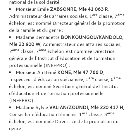
national de la solidarité ;
Monsieur Emile
ZABSONRE, Mle 41 063 R
,
ère
ème
Administrateur des affaires sociales, 1
classe, 7
échelon, est nommé Directeur général de la promotion
de la famille et du genre ;
Madame Bernadette
BONKOUNGOU/KANDOLO,
Mle 23 900 W
, Administrateur des affaires sociales,
ème
ème
2
classe, 7
échelon, est nommée Directrice
générale de l’Institut d’éducation et de formation
professionnelle (INEFPRO) ;
Monsieur Ali Bémé
KONE, Mle 47 766 D
,
ère
ème
Inspecteur d’éducation spécialisée, 1
classe, 6
échelon, est nommé Secrétaire général de l’Institut
d’éducation et de formation professionnelle
(INEFPRO) ;
Madame Sylvie
VALIAN/ZOUNDI, Mle 220 417 H
,
ère
ème
Conseiller d’éducation féminine, 1
classe, 3
échelon, est nommée Directrice de la promotion du
genre ;