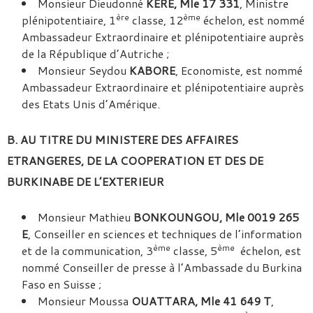
Monsieur Dieudonné
KERE, Mle 17 331
, Ministre
ère
ème
plénipotentiaire, 1
classe, 12
échelon, est nommé
Ambassadeur Extraordinaire et plénipotentiaire auprès
de la République d’Autriche ;
Monsieur Seydou
KABORE
, Economiste, est nommé
Ambassadeur Extraordinaire et plénipotentiaire auprès
des Etats Unis d’Amérique.
B. AU TITRE DU MINISTERE DES AFFAIRES
ETRANGERES, DE LA COOPERATION ET DES DE
BURKINABE DE L’EXTERIEUR
Monsieur Mathieu
BONKOUNGOU, Mle 0019 265
E
, Conseiller en sciences et techniques de l’information
ème
ème
et de la communication, 3
classe, 5
échelon, est
nommé Conseiller de presse à l’Ambassade du Burkina
Faso en Suisse ;
Monsieur Moussa
OUATTARA, Mle 41 649 T
,