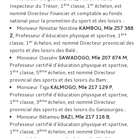
ère
er
Inspecteur du Trésor, 1
classe, 1
échelon, est
nommé Directeur financier et comptable au fonds
national pour la promotion du sport et des loisirs ;
Monsieur Niniotar Nordine
KAMBOU, Mle 257 388
ère
Z
, Professeur d’éducation physique et sportive, 1
er
classe, 1
échelon, est nommé Directeur provincial des
sports et des loisirs des Balé ;
Monsieur Ousséni
SAWADOGO, Mle 207 674 M
,
Professeur certifié d’éducation physique et sportive,
ère
ème
1
classe, 5
échelon, est nommé Directeur
provincial des sports et des loisirs du Bam ;
Monsieur Tiga
KALMOGO, Mle 217 129 P
,
Professeur certifié d’éducation physique et sportive,
ère
ème
1
classe, 3
échelon, est nommé Directeur
provincial des sports et des loisirs du Ganzourgou ;
Monsieur Bêtamou
BAZI, Mle 217 118 B
,
Professeur certifié d’éducation physique et sportive,
ère
ème
1
classe, 3
échelon, est nommé Directeur