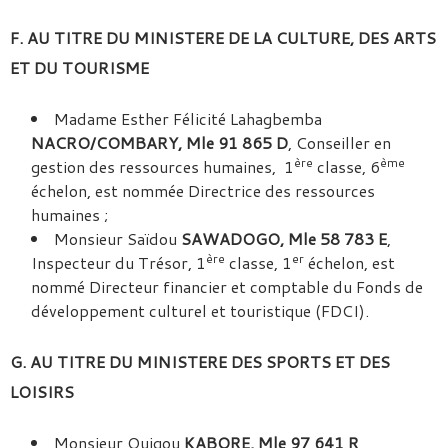
F. AU TITRE DU MINISTERE DE LA CULTURE, DES ARTS
ET DU TOURISME
Madame Esther Félicité Lahagbemba
NACRO/COMBARY, Mle 91 865 D
, Conseiller en
ère
ème
gestion des ressources humaines, 1
classe, 6
échelon, est nommée Directrice des ressources
humaines ;
Monsieur Saïdou
SAWADOGO, Mle 58 783 E
,
ère
er
Inspecteur du Trésor, 1
classe, 1
échelon, est
nommé Directeur financier et comptable du Fonds de
développement culturel et touristique (FDCI).
G. AU TITRE DU MINISTERE DES SPORTS ET DES
LOISIRS
Monsieur Ouigou
KABORE, Mle 97 641 R
,