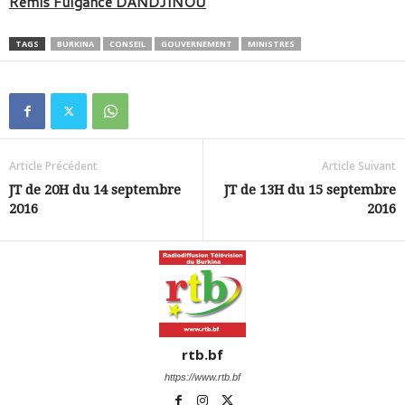
Rémis Fulgance DANDJINOU
TAGS
BURKINA
CONSEIL
GOUVERNEMENT
MINISTRES
Article Précédent
Article Suivant
JT de 20H du 14 septembre
JT de 13H du 15 septembre
2016
2016
rtb.bf
https://www.rtb.bf