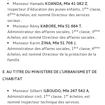
Monsieur Hamado
KOANDA, Mle 41 082 Z
,
ère
Inspecteur d’éducation des jeunes enfants, 1
classe,
ème
6
échelon, est nommé Directeur des services
sociaux ;
Monsieur Rémy
KABORE, Mle 51 684 T
,
ère
ème
Administrateur des affaires sociales, 1
classe, 3
échelon, est nommé Directeur des affaires sociales ;
Monsieur Karim
ZINA, Mle 51 706 J
,
ère
ème
Administrateur des affaires sociales, 1
classe, 4
échelon, est nommé Directeur de la protection de la
famille.
E. AU TITRE DU MINISTERE DE L’URBANISME ET DE
L’HABITAT
Monsieur Gilbert
ILBOUDO, Mle 247 542 A
,
ère
er
Administrateur civil, 1
classe, 1
échelon, est
nommé Inspecteur technique des services.