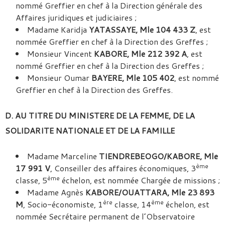
nommé Greffier en chef à la Direction générale des
Affaires juridiques et judiciaires ;
Madame Karidja
YATASSAYE, Mle 104 433 Z
, est
nommée Greffier en chef à la Direction des Greffes ;
Monsieur Vincent
KABORE, Mle 212 392 A
, est
nommé Greffier en chef à la Direction des Greffes ;
Monsieur Oumar
BAYERE, Mle 105 402
, est nommé
Greffier en chef à la Direction des Greffes.
D. AU TITRE DU MINISTERE DE LA FEMME, DE LA
SOLIDARITE NATIONALE ET DE LA FAMILLE
Madame Marceline
TIENDREBEOGO/KABORE, Mle
ème
17 991 V
, Conseiller des affaires économiques, 3
ème
classe, 5
échelon, est nommée Chargée de missions ;
Madame Agnès
KABORE/OUATTARA, Mle 23 893
ère
ème
M
, Socio-économiste, 1
classe, 14
échelon, est
nommée Secrétaire permanent de l’Observatoire