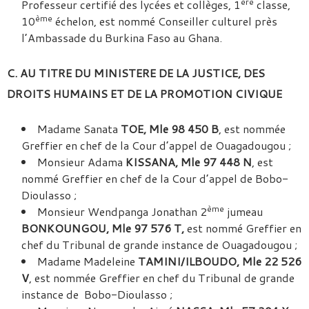
ère
Professeur certifié des lycées et collèges, 1
classe,
ème
10
échelon, est nommé Conseiller culturel près
l’Ambassade du Burkina Faso au Ghana.
C. AU TITRE DU MINISTERE DE
LA JUSTICE, DES
DROITS HUMAINS ET DE LA PROMOTION CIVIQUE
Madame Sanata
TOE, Mle 98 450 B
, est nommée
Greffier en chef de la Cour d’appel de Ouagadougou ;
Monsieur Adama
KISSANA, Mle 97 448 N
, est
nommé Greffier en chef de la Cour d’appel de Bobo-
Dioulasso ;
ème
Monsieur Wendpanga Jonathan 2
jumeau
BONKOUNGOU, Mle 97 576 T,
est nommé Greffier en
chef du Tribunal de grande instance de Ouagadougou ;
Madame Madeleine
TAMINI/ILBOUDO, Mle 22 526
V
, est nommée Greffier en chef du Tribunal de grande
instance de Bobo-Dioulasso ;