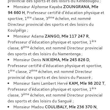
provincial des sports et des loisirs du Kénédougou ;
Monsieur Alphonse Kayaba
ZOUNGRANA, Mle
94 660 H
, Professeur certifié d’éducation physique et
ère
ème
sportive, 1
classe, 3
échelon, est nommé
Directeur provincial des sports et des loisirs du
Koulpélgo ;
Monsieur Adama
ZANGO, Mle 117 247 R
,
ère
Professeur d’éducation physique et sportive, 1
ème
classe, 6
échelon, est nommé Directeur provincial
des sports et des loisirs du Namentenga ;
Monsieur Denis
NIKIEMA, Mle 245 826 D
,
Professeur certifié d’éducation physique et sportive,
ère
ème
1
classe, 2
échelon, est nommé Directeur
provincial des sports et des loisirs du Passoré ;
Monsieur Sami Lambert Hervé
KAM, Mle 98 202 T
,
ère
Professeur d’éducation physique et sportive, 1
ème
classe, 3
échelon, est nommé Directeur provincial
des sports et des loisirs du Sanguié ;
Monsieur Madou
COULIBALY, Mle 236 370 N
,