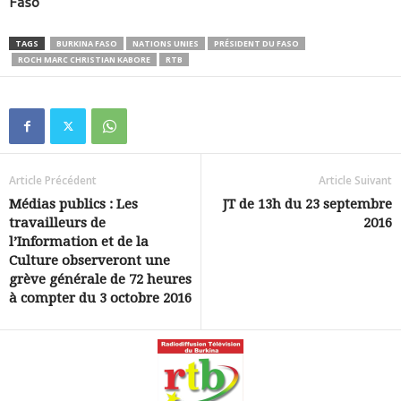
Faso
TAGS
BURKINA FASO
NATIONS UNIES
PRÉSIDENT DU FASO
ROCH MARC CHRISTIAN KABORE
RTB
Article Précédent
Article Suivant
Médias publics : Les
JT de 13h du 23 septembre
travailleurs de
2016
l’Information et de la
Culture observeront une
grève générale de 72 heures
à compter du 3 octobre 2016