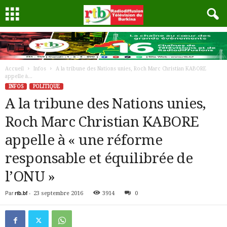
Accueil
Infos
A la tribune des Nations unies, Roch Marc Christian KABORE
appelle à...
INFOS
POLITIQUE
A la tribune des Nations unies,
Roch Marc Christian KABORE
appelle à « une réforme
responsable et équilibrée de
l’ONU »
Par
rtb.bf
-
23 septembre 2016
3914
0