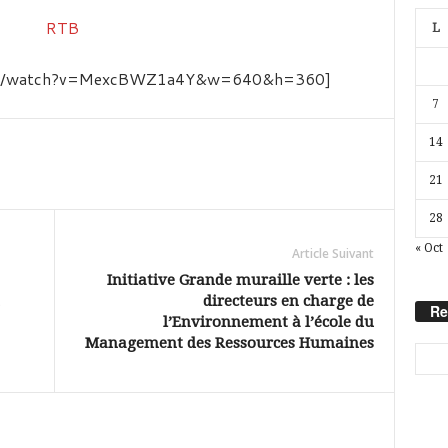
L
.com/watch?v=MexcBWZ1a4Y&w=640&h=360]
7
14
21
28
« Oct
Article Suivant
Initiative Grande muraille verte : les
directeurs en charge de
Re
l’Environnement à l’école du
Management des Ressources Humaines