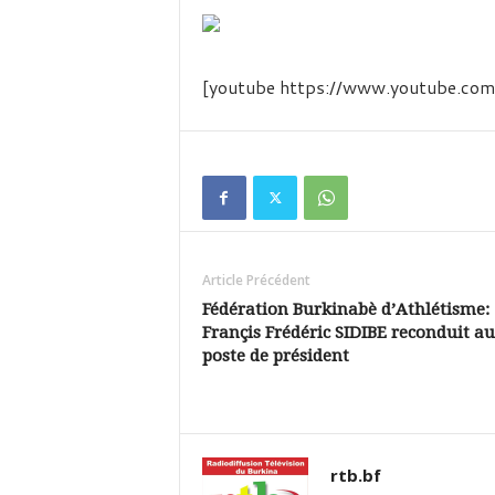
é
v
i
s
[youtube https://www.youtube
i
o
n
d
u
B
u
r
k
Article Précédent
i
Fédération Burkinabè d’Athlétisme:
n
Françis Frédéric SIDIBE reconduit au
a
poste de président
rtb.bf