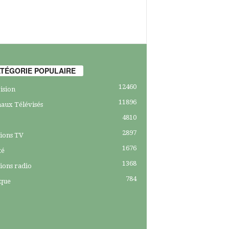
TÉGORIE POPULAIRE
12460
ision
11896
aux Télévisés
4810
2897
ions TV
1676
té
1368
ions radio
784
ique