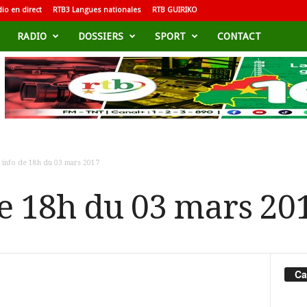
io en direct
RTB3 Langues nationales
RTB GUIRIKO
RADIO
DOSSIERS
SPORT
CONTACT
h info de 18h du 03 mars 2017
de 18h du 03 mars 20
Ca