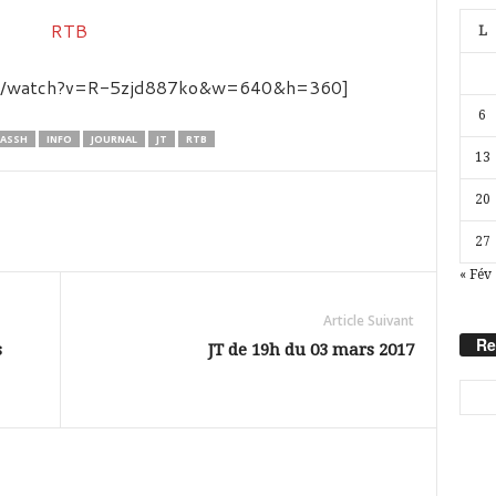
L
com/watch?v=R-5zjd887ko&w=640&h=360]
6
LASSH
INFO
JOURNAL
JT
RTB
13
20
27
« Fév
Article Suivant
Re
s
JT de 19h du 03 mars 2017