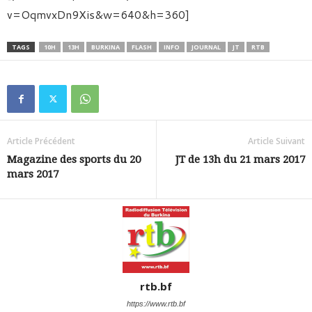
v=OqmvxDn9Xis&w=640&h=360]
TAGS
10H
13H
BURKINA
FLASH
INFO
JOURNAL
JT
RTB
Article Précédent
Article Suivant
Magazine des sports du 20
JT de 13h du 21 mars 2017
mars 2017
rtb.bf
https://www.rtb.bf