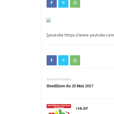
é
v
i
s
i
o
n
[youtube https://www.youtube.
d
u
B
u
r
k
i
n
Article Précédent
a
Headlines du 20 Mai 2017
rtb.bf