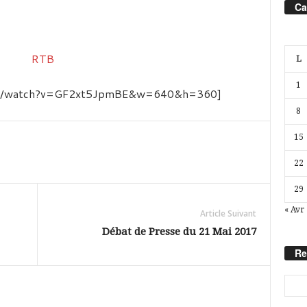
Ca
L
1
com/watch?v=GF2xt5JpmBE&w=640&h=360]
8
15
22
29
« Avr
Article Suivant
Débat de Presse du 21 Mai 2017
Re