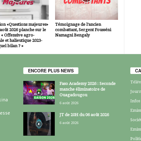
ion «Questions majeures»
Témoignage de l’ancien
 août 2026 planche sur le
combattant, Sergent Fousséni
 « Offensive agro-
Namagni Bengaly
le et halieutique 2023-
uel bilan ? »
ENCORE PLUS NEWS
CA
Télév
Faso Academy 2026 : Seconde
manche éliminatoire de
Journ
Ouagadougou
kina
Infos
6 août 2026
Emiss
resse
JT de 20H du 06 août 2026
Socié
6 août 2026
Emiss
Polit