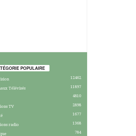
TÉGORIE POPULAIRE
12462
ision
11897
aux Télévisés
4810
2898
ions TV
1677
té
1368
ions radio
784
ique