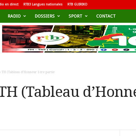
io en direct
RTB3 Langues nationales
RTB GUIRIKO
RADIO
DOSSIERS
SPORT
CONTACT
s TH (Tableau d’Honneur 1ere partie
 TH (Tableau d’Honn