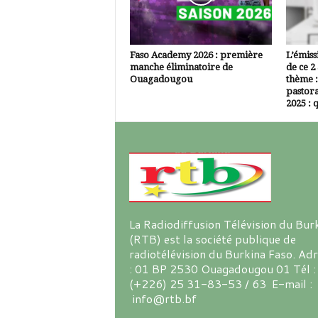
Faso Academy 2026 : première
L’émiss
manche éliminatoire de
de ce 2
Ouagadougou
thème :
pastora
2025 : q
La Radiodiffusion Télévision du Bur
(RTB) est la société publique de
radiotélévision du Burkina Faso. Ad
: 01 BP 2530 Ouagadougou 01 Tél :
(+226) 25 31-83-53 / 63 E-mail :
info@rtb.bf