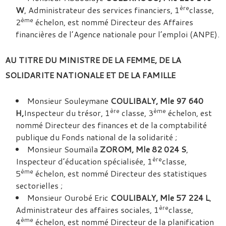
ère
W
, Administrateur des services financiers, 1
classe,
ème
2
échelon, est nommé Directeur des Affaires
financières de l’Agence nationale pour l’emploi (ANPE).
AU TITRE DU MINISTRE DE LA FEMME, DE LA
SOLIDARITE NATIONALE ET DE LA FAMILLE
Monsieur Souleymane
COULIBALY, Mle 97 640
ère
ème
H,
Inspecteur du trésor, 1
classe, 3
échelon, est
nommé Directeur des finances et de la comptabilité
publique du Fonds national de la solidarité ;
Monsieur Soumaïla
ZOROM, Mle 82 024 S
,
ère
Inspecteur d’éducation spécialisée, 1
classe,
ème
5
échelon, est nommé Directeur des statistiques
sectorielles ;
Monsieur Ourobé Eric
COULIBALY, Mle 57 224 L
,
ère
Administrateur des affaires sociales, 1
classe,
ème
4
échelon, est nommé Directeur de la planification