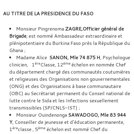
AU TITRE DE LA PRESIDENCE DU FASO
Monsieur Pingrenoma
ZAGRE,
Officier
général de
Brigade
, est nommé Ambassadeur extraordinaire et
plénipotentiaire du Burkina Faso près la République du
Ghana ;
Madame Alice
SANON, Mle 74 875 H
, Psychologue
ère
ème
clinicien, 1
Classe, 12
échelon en nommée Chef
du département chargé des communautés coutumières
et religieuses des Organisations non gouvernementales
(ONG) et des Organisations à base communautaire
(OBC) au Secrétariat permanent du Conseil national de
lutte contre le Sida et les Infections sexuellement
transmissibles (SP/CNLS-IST) ;
Monsieur Ouindenonga
SAWADOGO, Mle 83 944
Y
, Conseiller de jeunesse et d’éducation permanente,
ère
ème
1
classe , 5
échelon est nommé Chef du