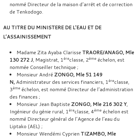
nommé Directeur de la maison d’arrêt et de correction
de Tenkodogo.
AU TITRE DU MINISTERE DE L’EAU ET DE
L’ASSAINISSEMENT
Madame Zita Ayaba Clarisse
TRAORE/ANAGO, Mle
ère
ème
130 272 J
, Magistrat, 1
classe, 2
échelon, est
nommée Conseiller technique ;
Monsieur André
ZONGO, Mle 51 149
ère
N,
Administrateur des services financiers, 1
classe,
ème
3
échelon, est nommé Directeur de l’administration
des finances ;
Monsieur Jean Baptiste
ZONGO, Mle 216 302 Y
,
ère
ème
Ingénieur du génie rural, 1
classe, 4
échelon est
nommé Directeur général de l’Agence de l’eau du
Liptako (AEL) ;
Monsieur Wendémi Cyprien
TIZAMBO, Mle