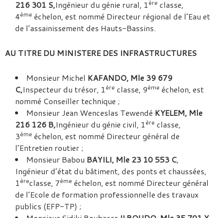
ère
216 301 S,
Ingénieur du génie rural, 1
classe,
ème
4
échelon, est nommé Directeur régional de l’Eau et
de l’assainissement des Hauts-Bassins.
AU TITRE DU MINISTERE DES INFRASTRUCTURES
Monsieur Michel
KAFANDO, Mle 39 679
ère
ème
C,
Inspecteur du trésor, 1
classe, 9
échelon, est
nommé Conseiller technique ;
Monsieur Jean Wenceslas Tewendé
KYELEM, Mle
ère
216 126 B,
Ingénieur du génie civil, 1
classe,
ème
3
échelon, est nommé Directeur général de
l’Entretien routier ;
Monsieur Babou
BAYILI, Mle 23 10 553 C
,
Ingénieur d’état du bâtiment, des ponts et chaussées,
ère
ème
1
classe, 7
échelon, est nommé Directeur général
de l’Ecole de formation professionnelle des travaux
publics (EFP-TP) ;
Monsieur Sidiki Boubacar
ILBOUDO, Mle 35 701 Y
,