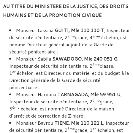
AU TITRE DU MINISTERE DE LA JUSTICE, DES DROITS
HUMAINS ET DE LA PROMOTION CIVIQUE
Monsieur Lassina
GUITI, Mle 110 110 T
, Inspecteur
ème
ème
de sécurité pénitentiaire, 2
grade, 4
échelon, est
nommé Directeur général adjoint de la Garde de
sécurité pénitentiaire ;
Monsieur Sabila
SAWADOGO, Mle 240 051 G
,
ème
Inspecteur de sécurité pénitentiaire, 2
classe,
er
1
échelon, est Directeur du matériel et du budget à la
Direction générale de la Garde de sécurité
pénitentiaire ;
Monsieur Harouna
TARNAGADA, Mle 59 951 U
,
ème
Inspecteur de sécurité pénitentiaire, 2
grade,
ème
3
échelon, est nommé Directeur de la maison
d’arrêt et de correction de Ziniaré ;
Monsieur Bavrou
TIENE, Mle 110 121 L
, Inspecteur
ème
er
de sécurité pénitentiaire, 2
grade, 1
échelon, est