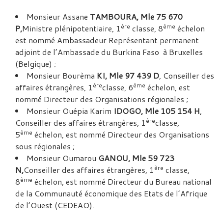
Monsieur Assane
TAMBOURA, Mle 75 670
ère
ème
P,
Ministre plénipotentiaire, 1
classe, 8
échelon
est nommé Ambassadeur Représentant permanent
adjoint de l’Ambassade du Burkina Faso à Bruxelles
(Belgique) ;
Monsieur Bourèma
KI, Mle 97 439 D
, Conseiller des
ère
ème
affaires étrangères, 1
classe, 6
échelon, est
nommé Directeur des Organisations régionales ;
Monsieur Ouépia Karim
IDOGO, Mle 105 154 H
,
ère
Conseiller des affaires étrangères, 1
classe,
ème
5
échelon, est nommé Directeur des Organisations
sous régionales ;
Monsieur Oumarou
GANOU, Mle 59 723
ère
N,
Conseiller des affaires étrangères, 1
classe,
ème
8
échelon, est nommé Directeur du Bureau national
de la Communauté économique des Etats de l’Afrique
de l’Ouest (CEDEAO).