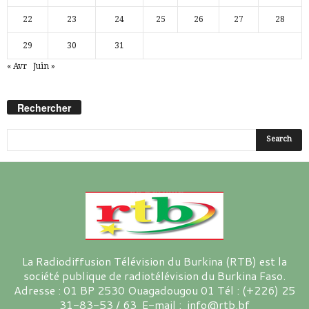
22
23
24
25
26
27
28
29
30
31
« Avr
Juin »
Rechercher
La Radiodiffusion Télévision du Burkina (RTB) est la
société publique de radiotélévision du Burkina Faso.
Adresse : 01 BP 2530 Ouagadougou 01 Tél : (+226) 25
31-83-53 / 63 E-mail : info@rtb.bf