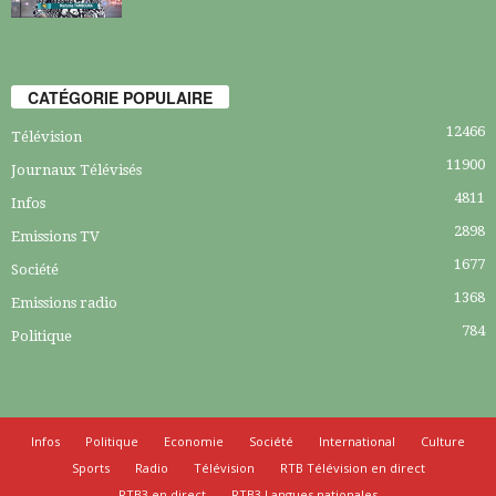
CATÉGORIE POPULAIRE
12466
Télévision
11900
Journaux Télévisés
4811
Infos
2898
Emissions TV
1677
Société
1368
Emissions radio
784
Politique
Infos
Politique
Economie
Société
International
Culture
Sports
Radio
Télévision
RTB Télévision en direct
RTB3 en direct
RTB3 Langues nationales