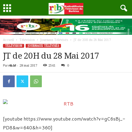
Accueil
Télévision
Journaux Télévisés
JT de 20H du 28 Mai 2017
TÉLÉVISION
JOURNAUX TÉLÉVISÉS
JT de 20H du 28 Mai 2017
Par
rtb.bf
-
28 mai 2017
2541
0
[youtube https://www.youtube.com/watch?v=gC6sBj_-
PD8&w=640&h=360]