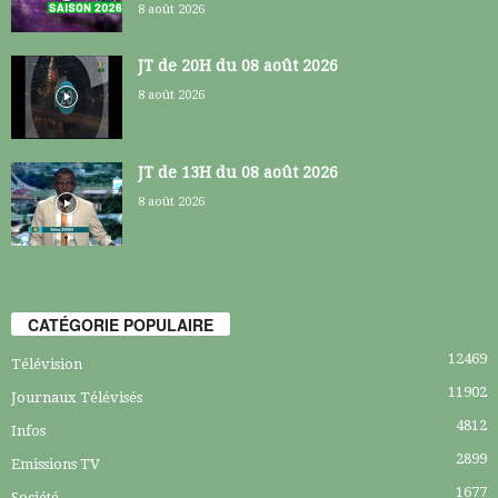
8 août 2026
JT de 20H du 08 août 2026
8 août 2026
JT de 13H du 08 août 2026
8 août 2026
CATÉGORIE POPULAIRE
12469
Télévision
11902
Journaux Télévisés
4812
Infos
2899
Emissions TV
1677
Société