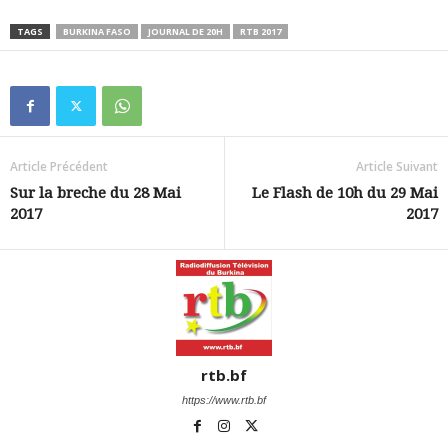
TAGS
BURKINA FASO
JOURNAL DE 20H
RTB 2017
Article Précédent
Article Suivant
Sur la breche du 28 Mai
Le Flash de 10h du 29 Mai
2017
2017
rtb.bf
https://www.rtb.bf