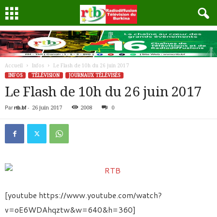
Accueil
Infos
Le Flash de 10h du 26 juin 2017
INFOS
TÉLÉVISION
JOURNAUX TÉLÉVISÉS
Le Flash de 10h du 26 juin 2017
Par
rtb.bf
-
26 juin 2017
2008
0
[youtube https://www.youtube.com/watch?
v=oE6WDAhqztw&w=640&h=360]