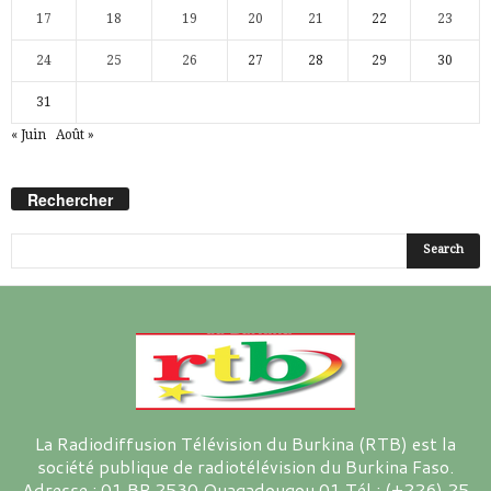
17
18
19
20
21
22
23
24
25
26
27
28
29
30
31
« Juin
Août »
Rechercher
La Radiodiffusion Télévision du Burkina (RTB) est la
société publique de radiotélévision du Burkina Faso.
Adresse : 01 BP 2530 Ouagadougou 01 Tél : (+226) 25