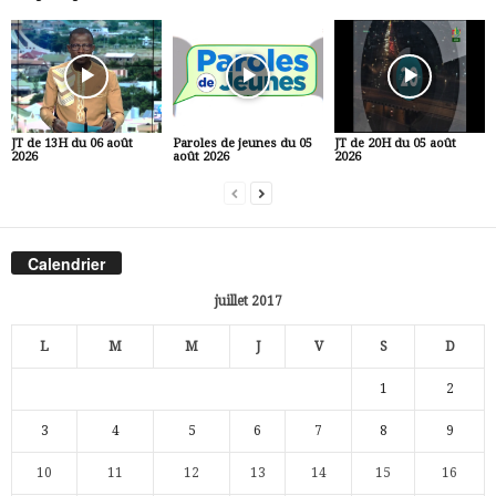
JT de 13H du 06 août
Paroles de jeunes du 05
JT de 20H du 05 août
2026
août 2026
2026
Calendrier
juillet 2017
L
M
M
J
V
S
D
1
2
3
4
5
6
7
8
9
10
11
12
13
14
15
16