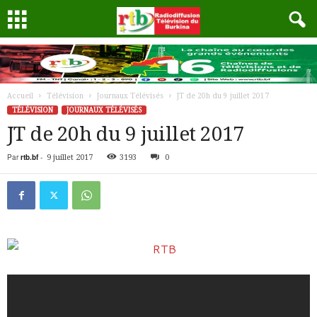
Accueil
Télévision
Journaux Télévisés
JT de 20h du 9 juillet 2017
TÉLÉVISION
JOURNAUX TÉLÉVISÉS
JT de 20h du 9 juillet 2017
Par
rtb.bf
-
9 juillet 2017
3193
0