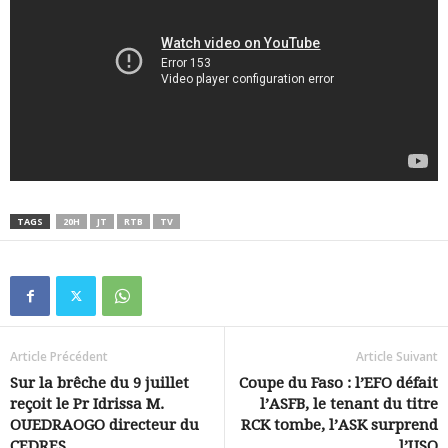
TAGS
20H
JT
RTB
TV
Article Précédent
Article Suivant
Sur la brêche du 9 juillet
Coupe du Faso : l’EFO défait
reçoit le Pr Idrissa M.
l’ASFB, le tenant du titre
OUEDRAOGO directeur du
RCK tombe, l’ASK surprend
CEDRES
l’USO