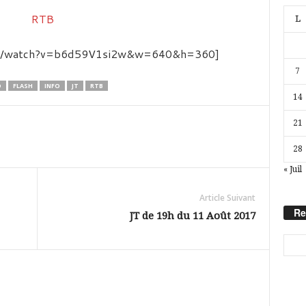
L
com/watch?v=b6d59V1si2w&w=640&h=360]
7
O
FLASH
INFO
JT
RTB
14
21
28
« Juil
Article Suivant
Re
JT de 19h du 11 Août 2017