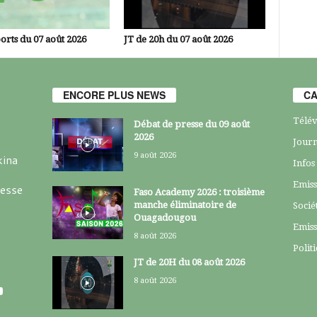
orts du 07 août 2026
JT de 20h du 07 août 2026
ENCORE PLUS NEWS
CA
Télév
Débat de presse du 09 août
2026
Journ
9 août 2026
kina
Infos
Emiss
resse
Faso Academy 2026 : troisième
manche éliminatoire de
Socié
Ouagadougou
Emiss
8 août 2026
Polit
JT de 20H du 08 août 2026
8 août 2026