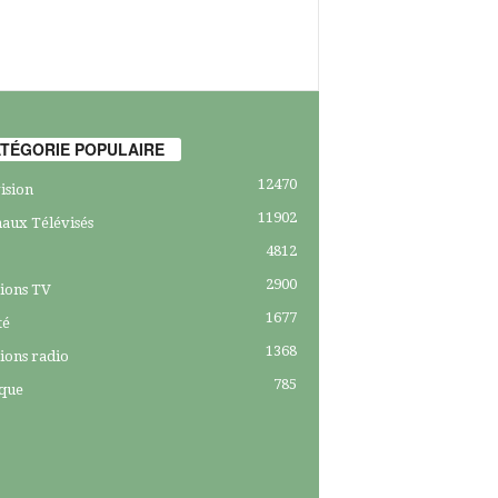
TÉGORIE POPULAIRE
12470
ision
11902
aux Télévisés
4812
2900
ions TV
1677
té
1368
ions radio
785
ique