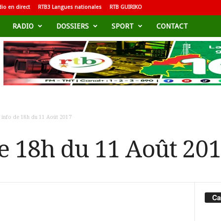
io en direct
RTB3 Langues nationales
RTB GUIRIKO
RADIO
DOSSIERS
SPORT
CONTACT
h info de 18h du 11 Août 2017
de 18h du 11 Août 20
Ca