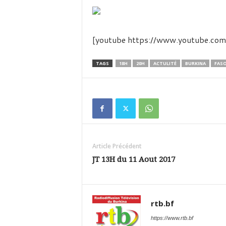
é
v
i
s
[youtube https://www.youtube.
i
o
n
TAGS
18H
20H
ACTULITÉ
BURKINA
FAS
d
u
B
u
r
k
i
Article Précédent
n
a
JT 13H du 11 Aout 2017
rtb.bf
https://www.rtb.bf