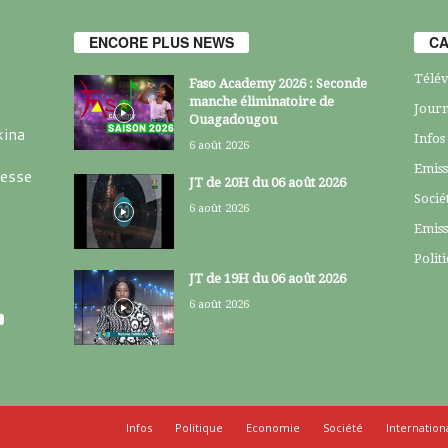
ENCORE PLUS NEWS
CA
Télév
Faso Academy 2026 : Seconde
manche éliminatoire de
Journ
Ouagadougou
kina
Infos
6 août 2026
Emiss
resse
JT de 20H du 06 août 2026
Socié
6 août 2026
Emiss
Polit
JT de 19H du 06 août 2026
6 août 2026
Infos
Politique
Economie
Société
Internation