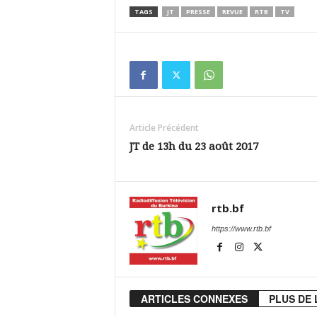
TAGS
JT
PRESSE
REVUE
RTB
TV
Article Précédent
JT de 13h du 23 août 2017
rtb.bf
https://www.rtb.bf
ARTICLES CONNEXES
PLUS DE 