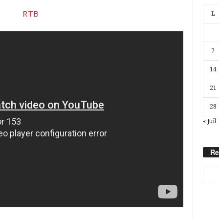
L
7
14
21
28
« Juil
Re