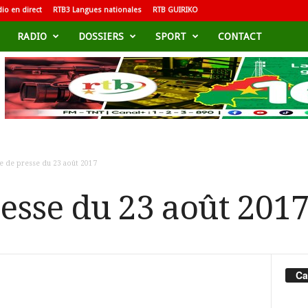
io en direct
RTB3 Langues nationales
RTB GUIRIKO
RADIO
DOSSIERS
SPORT
CONTACT
e de presse du 23 août 2017
esse du 23 août 201
Ca