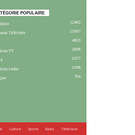
TÉGORIE POPULAIRE
12462
ision
11897
aux Télévisés
4810
2898
ions TV
1677
té
1368
ions radio
784
ique
al
Culture
Sports
Radio
Télévision