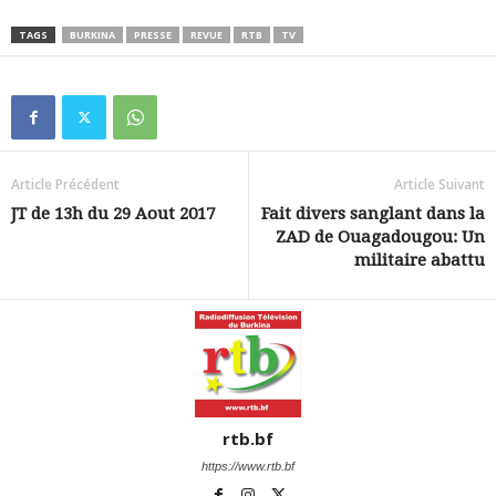
TAGS
BURKINA
PRESSE
REVUE
RTB
TV
Article Précédent
Article Suivant
JT de 13h du 29 Aout 2017
Fait divers sanglant dans la
ZAD de Ouagadougou: Un
militaire abattu
rtb.bf
https://www.rtb.bf