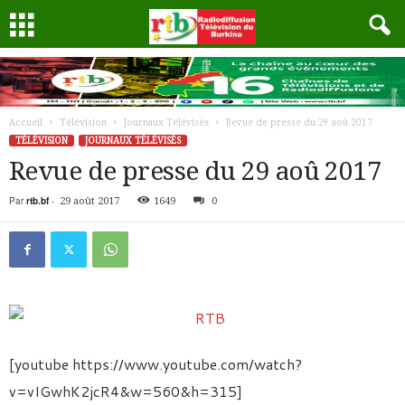
Accueil
Télévision
Journaux Télévisés
Revue de presse du 29 aoû 2017
TÉLÉVISION
JOURNAUX TÉLÉVISÉS
Revue de presse du 29 aoû 2017
Par
rtb.bf
-
29 août 2017
1649
0
[youtube https://www.youtube.com/watch?
v=vIGwhK2jcR4&w=560&h=315]