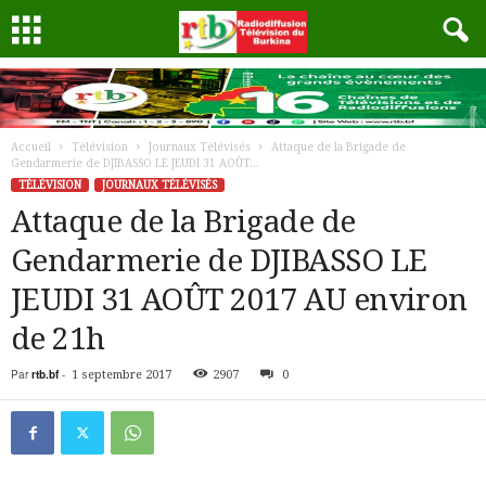
Accueil
Télévision
Journaux Télévisés
Attaque de la Brigade de
Gendarmerie de DJIBASSO LE JEUDI 31 AOÛT...
TÉLÉVISION
JOURNAUX TÉLÉVISÉS
Attaque de la Brigade de
Gendarmerie de DJIBASSO LE
JEUDI 31 AOÛT 2017 AU environ
de 21h
Par
rtb.bf
-
1 septembre 2017
2907
0