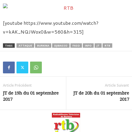
[youtube https://www.youtube.com/watch?
v=kAK_NQJWox0&w=560&h=315]
TAGS
ATTAQUE
BURKINA
DJIBASSO
FASO
INFO
JT
RTB
Article Précédent
Article Suivant
JT de 19h du 01 septembre
JT de 20h du 01 septembre
2017
2017