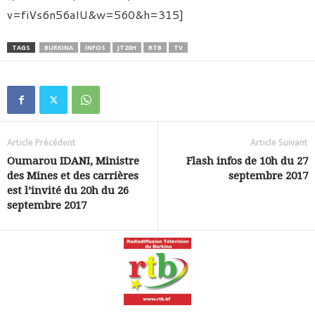
v=fiVs6n56aIU&w=560&h=315]
TAGS
BURKINA
INFOS
JT20H
RTB
TV
Article Précédent
Article Suivant
Oumarou IDANI, Ministre
Flash infos de 10h du 27
des Mines et des carrières
septembre 2017
est l’invité du 20h du 26
septembre 2017