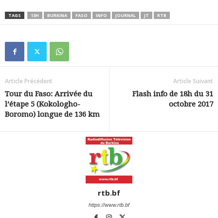
TAGS
13H
BURKINA
FASO
INFO
JOURNAL
JT
RTB
Article Précédent
Article Suivant
Tour du Faso: Arrivée du
Flash info de 18h du 31
l’étape 5 (Kokologho-
octobre 2017
Boromo) longue de 136 km
rtb.bf
https://www.rtb.bf