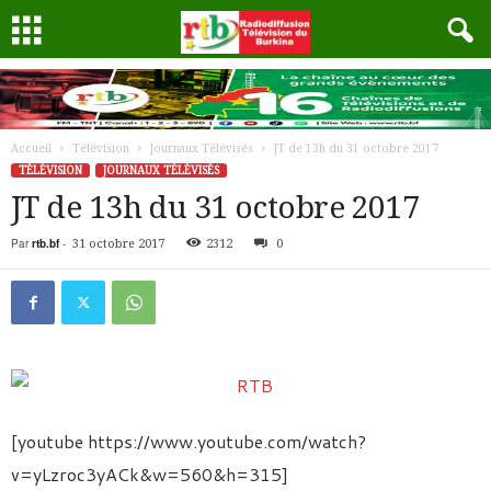
Accueil
Télévision
Journaux Télévisés
JT de 13h du 31 octobre 2017
TÉLÉVISION
JOURNAUX TÉLÉVISÉS
JT de 13h du 31 octobre 2017
Par
rtb.bf
-
31 octobre 2017
2312
0
[youtube https://www.youtube.com/watch?
v=yLzroc3yACk&w=560&h=315]