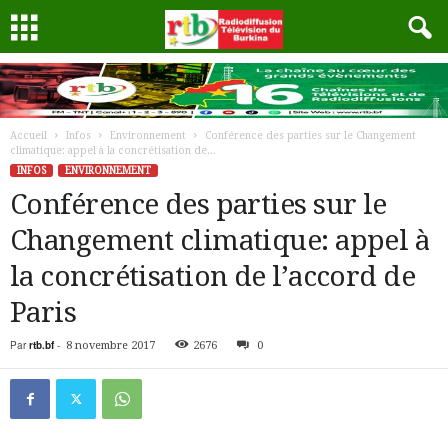
Accueil
Infos
Environnement
Conférence des parties sur le Changement
climatique: appel à la concrétisation de...
INFOS
ENVIRONNEMENT
Conférence des parties sur le
Changement climatique: appel à
la concrétisation de l’accord de
Paris
Par
rtb.bf
-
8 novembre 2017
2676
0