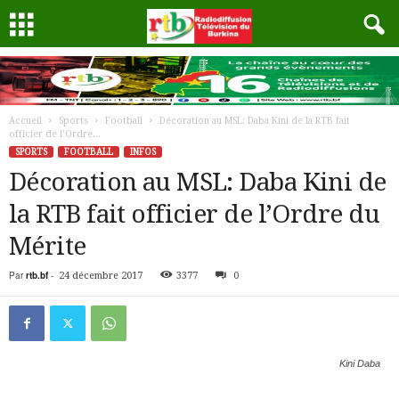
Accueil
Sports
Football
Décoration au MSL: Daba Kini de la RTB fait
officier de l’Ordre...
SPORTS
FOOTBALL
INFOS
Décoration au MSL: Daba Kini de
la RTB fait officier de l’Ordre du
Mérite
Par
rtb.bf
-
24 décembre 2017
3377
0
Kini Daba