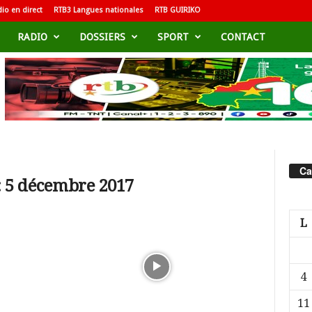
io en direct
RTB3 Langues nationales
RTB GUIRIKO
RADIO
DOSSIERS
SPORT
CONTACT
Ca
: 5 décembre 2017
L
4
11