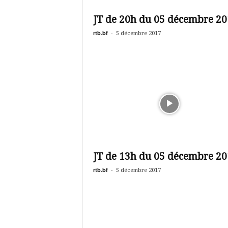
é
v
JT de 20h du 05 décembre 20
i
s
rtb.bf
-
5 décembre 2017
i
o
n
d
u
B
u
r
k
i
n
JT de 13h du 05 décembre 20
a
rtb.bf
-
5 décembre 2017