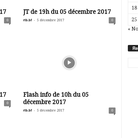
18
17
JT de 19h du 05 décembre 2017
25
rtb.bf
-
0
5 décembre 2017
0
« N
Re
17
Flash info de 10h du 05
décembre 2017
0
rtb.bf
-
5 décembre 2017
0