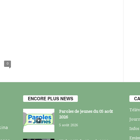
0
ENCORE PLUS NEWS
CA
Télév
Paroles de jeunes du 05 août
2026
Journ
5 août 2026
kina
Infos
Emiss