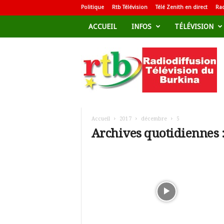
Politique
Rtb Télévision
Télé Zenith en direct
Rad
ACCUEIL
INFOS
TÉLÉVISION
R
a
d
i
o
d
i
f
Accueil
2017
décembre
5
f
Archives quotidiennes 
u
s
i
o
n
T
é
l