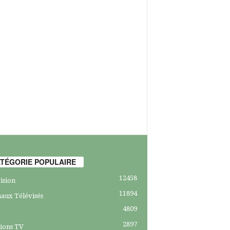
TÉGORIE POPULAIRE
12458
ision
11894
aux Télévisés
4809
2897
ions TV