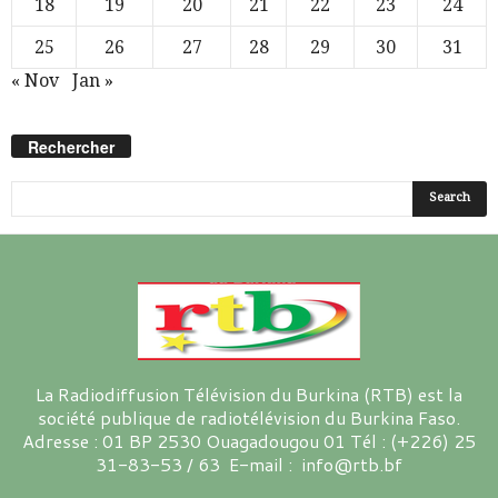
18
19
20
21
22
23
24
25
26
27
28
29
30
31
« Nov
Jan »
Rechercher
La Radiodiffusion Télévision du Burkina (RTB) est la
société publique de radiotélévision du Burkina Faso.
Adresse : 01 BP 2530 Ouagadougou 01 Tél : (+226) 25
31-83-53 / 63 E-mail : info@rtb.bf