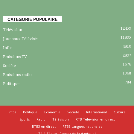
CATÉGORIE POPULAIRE
12459
Télévision
11895
Journaux Télévisés
4810
Infos
2897
Emissions TV
1676
Société
1368
Emissions radio
784
Politique
Infos
Politique
Economie
Société
International
Culture
Sports
Radio
Télévision
RTB Télévision en direct
RTB3 en direct
RTB3 Langues nationales
Télé Zénith : Prenez de la Hauteur !