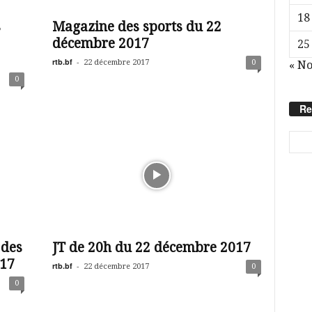
18
s
Magazine des sports du 22
décembre 2017
25
rtb.bf
-
22 décembre 2017
0
« N
0
Re
 des
JT de 20h du 22 décembre 2017
017
rtb.bf
-
22 décembre 2017
0
0