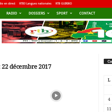
io en direct
RTB3 Langues nationales
RTB GUIRIKO
RADIO
DOSSIERS
SPORT
CONTACT
Ca
: 22 décembre 2017
L
4
11