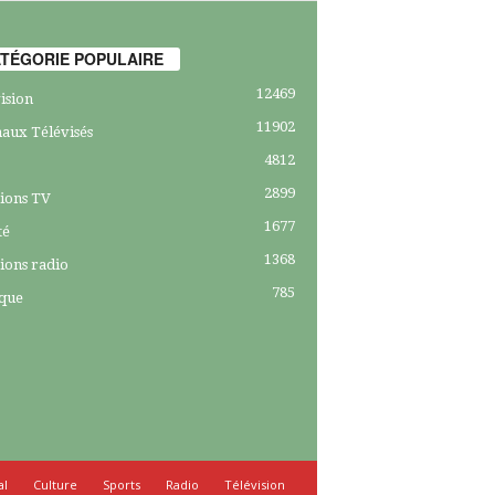
TÉGORIE POPULAIRE
12469
ision
11902
aux Télévisés
4812
2899
ions TV
1677
té
1368
ions radio
785
ique
al
Culture
Sports
Radio
Télévision