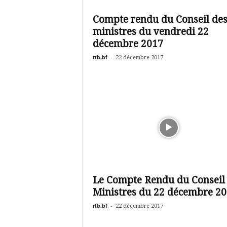
é
v
Compte rendu du Conseil de
i
ministres du vendredi 22
s
i
décembre 2017
o
rtb.bf
-
22 décembre 2017
n
d
u
B
u
r
k
i
n
a
Le Compte Rendu du Conseil
Ministres du 22 décembre 2
rtb.bf
-
22 décembre 2017