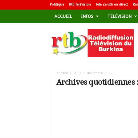
Politique
Rtb Télévision
Télé Zenith en direct
Rad
ACCUEIL
INFOS
TÉLÉVISION
R
a
d
i
o
d
i
f
Accueil
2017
décembre
22
f
Archives quotidiennes 
u
s
i
o
n
T
é
l