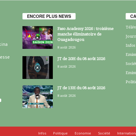
ENCORE PLUS NEWS
CA
Télév
Faso Academy 2026 : troisième
manche éliminatoire de
Journ
Ouagadougou
kina
Infos
8 août 2026
Emiss
resse
JT de 20H du 08 août 2026
Socié
8 août 2026
Emiss
Polit
JT de 13H du 08 août 2026
8 août 2026
Infos
Politique
Economie
Société
Internation