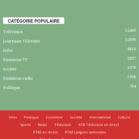
CATÉGORIE POPULAIRE
12460
Télévision
11896
Journaux Télévisés
4810
Infos
2897
Emissions TV
1676
Société
1368
Emissions radio
784
Politique
Infos
Politique
Economie
Société
International
Culture
Sports
Radio
Télévision
RTB Télévision en direct
RTB3 en direct
RTB3 Langues nationales