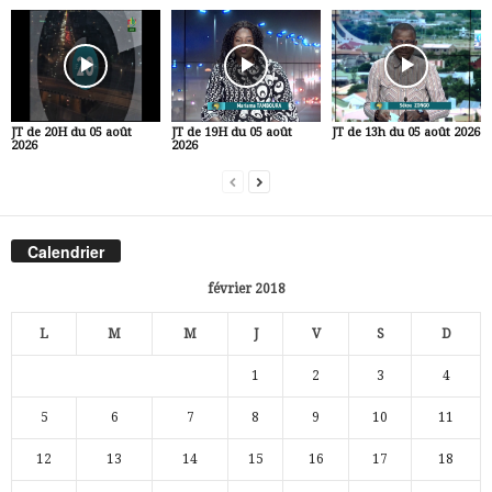
JT de 20H du 05 août
JT de 19H du 05 août
JT de 13h du 05 août 2026
2026
2026
Calendrier
février 2018
L
M
M
J
V
S
D
1
2
3
4
5
6
7
8
9
10
11
12
13
14
15
16
17
18