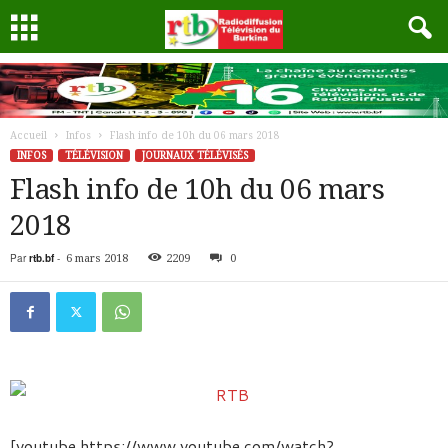
Accueil
Infos
Flash info de 10h du 06 mars 2018
INFOS
TÉLÉVISION
JOURNAUX TÉLÉVISÉS
Flash info de 10h du 06 mars
2018
Par
rtb.bf
-
6 mars 2018
2209
0
[youtube https://www.youtube.com/watch?