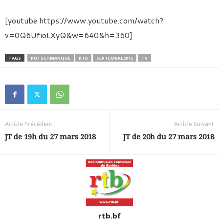
[youtube https://www.youtube.com/watch?
v=0Q6UfioLXyQ&w=640&h=360]
TAGS
PUTSCHMANQUE
RTB
SEPTEMBRE2015
TV
Article Précédent
Article Suivant
JT de 19h du 27 mars 2018
JT de 20h du 27 mars 2018
rtb.bf