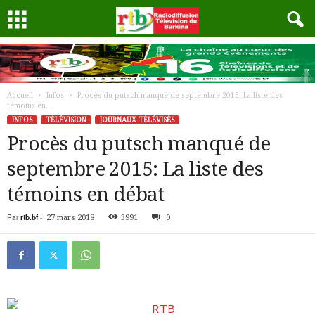
Accueil
Infos
Procès du putsch manqué de septembre 2015: La liste des
témoins en...
INFOS
TÉLÉVISION
JOURNAUX TÉLÉVISÉS
Procès du putsch manqué de
septembre 2015: La liste des
témoins en débat
Par
rtb.bf
-
27 mars 2018
3991
0