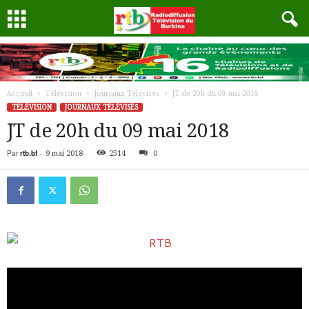
Accueil
Télévision
Journaux Télévisés
JT de 20h du 09 mai 2018
TÉLÉVISION
JOURNAUX TÉLÉVISÉS
JT de 20h du 09 mai 2018
Par
rtb.bf
-
9 mai 2018
2514
0