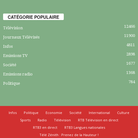
CATÉGORIE POPULAIRE
12466
Télévision
11900
Journaux Télévisés
4811
Infos
2898
Emissions TV
1677
Société
1368
Emissions radio
784
Politique
Infos
Politique
Economie
Société
International
Culture
Sports
Radio
Télévision
RTB Télévision en direct
RTB3 en direct
RTB3 Langues nationales
Télé Zénith : Prenez de la Hauteur !