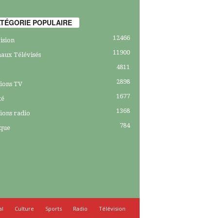
TÉGORIE POPULAIRE
12466
ision
11900
aux Télévisés
4811
2898
ions TV
1677
té
1368
ions radio
784
ique
al
Culture
Sports
Radio
Télévision