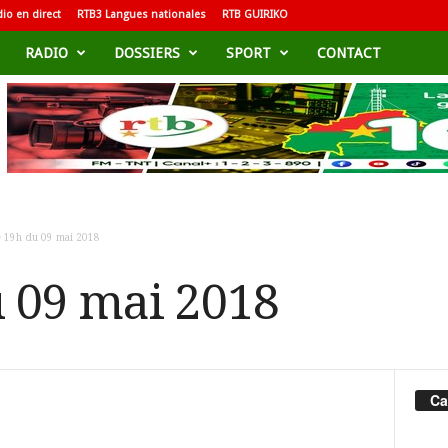
io en direct
RTB3 Langues nationales
RTB GUIRIKO
RADIO
DOSSIERS
SPORT
CONTACT
e 19h du 09 mai 2018
u 09 mai 2018
Ca