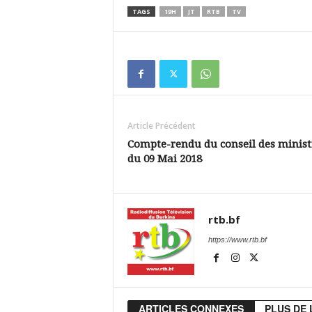
TAGS
19H
JT
RTB
TV
Article Précédent
Compte-rendu du conseil des minist
du 09 Mai 2018
rtb.bf
https://www.rtb.bf
ARTICLES CONNEXES
PLUS DE 