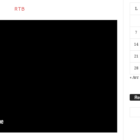
L
7
14
21
28
« Avr
Re