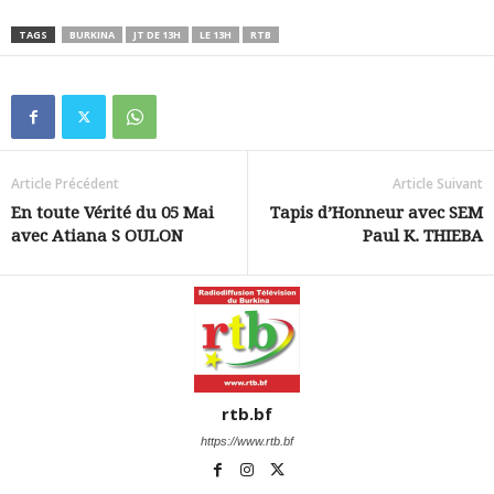
TAGS
BURKINA
JT DE 13H
LE 13H
RTB
Article Précédent
Article Suivant
En toute Vérité du 05 Mai
Tapis d’Honneur avec SEM
avec Atiana S OULON
Paul K. THIEBA
rtb.bf
https://www.rtb.bf