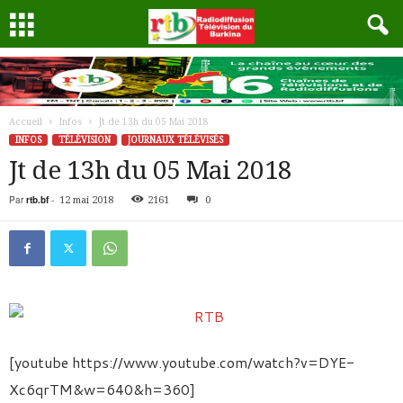
Accueil
Infos
Jt de 13h du 05 Mai 2018
INFOS
TÉLÉVISION
JOURNAUX TÉLÉVISÉS
Jt de 13h du 05 Mai 2018
Par
rtb.bf
-
12 mai 2018
2161
0
[youtube https://www.youtube.com/watch?v=DYE-
Xc6qrTM&w=640&h=360]