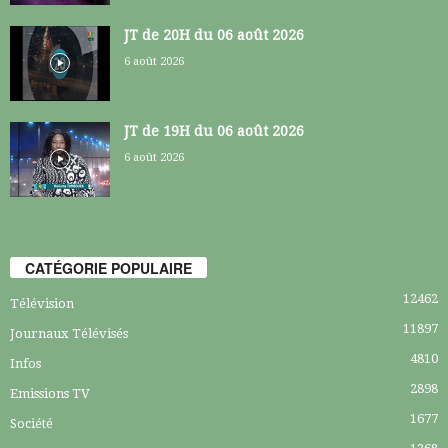
JT de 20H du 06 août 2026
6 août 2026
JT de 19H du 06 août 2026
6 août 2026
CATÉGORIE POPULAIRE
12462
Télévision
11897
Journaux Télévisés
4810
Infos
2898
Emissions TV
1677
Société