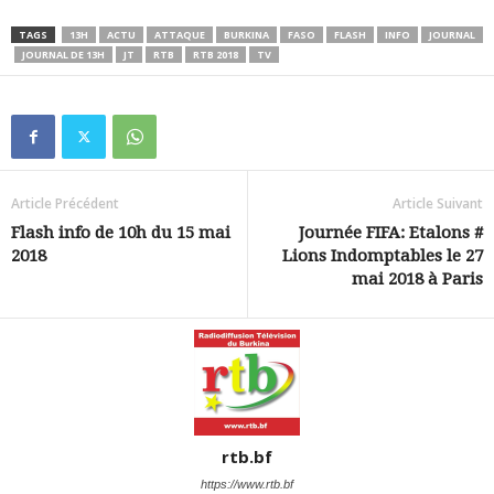
TAGS
13H
ACTU
ATTAQUE
BURKINA
FASO
FLASH
INFO
JOURNAL
JOURNAL DE 13H
JT
RTB
RTB 2018
TV
Article Précédent
Article Suivant
Flash info de 10h du 15 mai
Journée FIFA: Etalons #
2018
Lions Indomptables le 27
mai 2018 à Paris
rtb.bf
https://www.rtb.bf