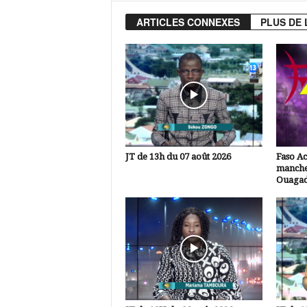
ARTICLES CONNEXES
PLUS DE 
JT de 13h du 07 août 2026
Faso A
manche
Ouaga