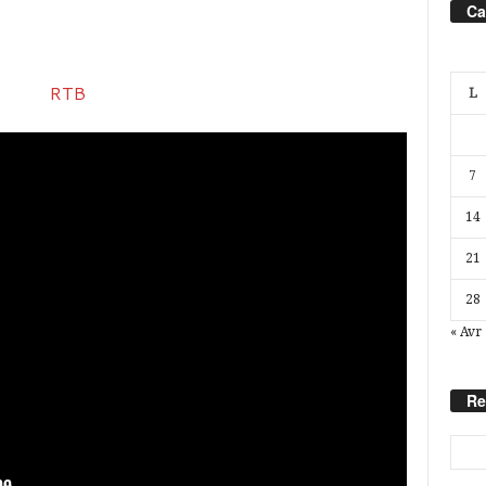
Ca
L
7
14
21
28
« Avr
Re