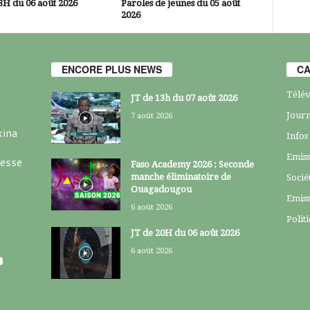
3H du 06 août 2026
Paroles de jeunes du 05 août
2026
ENCORE PLUS NEWS
CA
Télév
JT de 13h du 07 août 2026
Journ
7 août 2026
kina
Infos
Emiss
resse
Faso Academy 2026 : Seconde
manche éliminatoire de
Socié
Ouagadougou
Emiss
6 août 2026
Polit
JT de 20H du 06 août 2026
6 août 2026