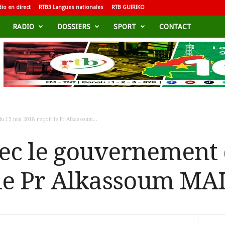
io en direct
RTB3 Langues nationales
RTB GUIRIKO
RADIO
DOSSIERS
SPORT
CONTACT
 15 mai 2018 reçoit le Pr Alkassoum...
ec le gouvernement 
 le Pr Alkassoum MA