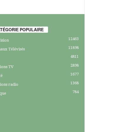
TÉGORIE POPULAIRE
12463
ision
11898
aux Télévisés
4811
2898
ions TV
1677
té
1368
ions radio
784
ique