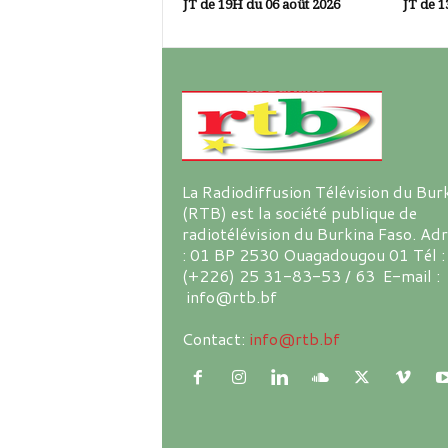
JT de 19H du 06 août 2026
JT de 1
La Radiodiffusion Télévision du Bur
(RTB) est la société publique de
radiotélévision du Burkina Faso. Ad
: 01 BP 2530 Ouagadougou 01 Tél :
(+226) 25 31-83-53 / 63 E-mail :
info@rtb.bf
Contact:
info@rtb.bf